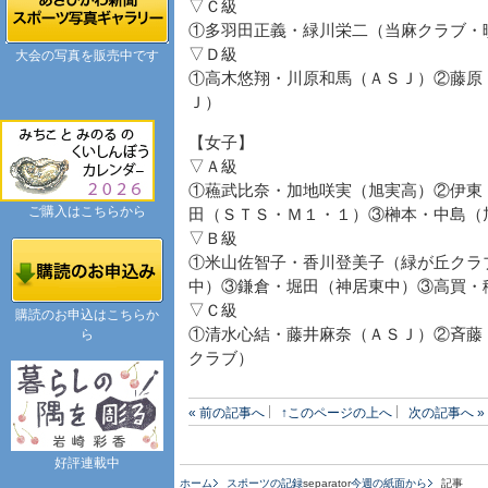
▽Ｃ級
①多羽田正義・緑川栄二（当麻クラブ・
▽Ｄ級
大会の写真を販売中です
①高木悠翔・川原和馬（ＡＳＪ）②藤原
Ｊ）
【女子】
▽Ａ級
①蘓武比奈・加地咲実（旭実高）②伊東
ご購入はこちらから
田（ＳＴＳ・Ｍ１・１）③榊本・中島（
▽Ｂ級
①米山佐智子・香川登美子（緑が丘クラ
中）③鎌倉・堀田（神居東中）③高買・
▽Ｃ級
購読のお申込はこちらか
①清水心結・藤井麻奈（ＡＳＪ）②斉藤
ら
クラブ）
« 前の記事へ
↑このページの上へ
次の記事へ »
好評連載中
ホーム
スポーツの記録
separator
今週の紙面から
記事