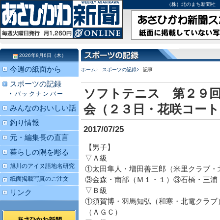
（株）北のまち新聞社 北海道
2026年8月6日（木）
今週の紙面から
ホーム
スポーツの記録
記事
スポーツの記録
ソフトテニス 第２９回
バックナンバー
会（２３日・花咲コート
みんなのおいしい話
釣り情報
2017/07/25
元・編集長の直言
【男子】
暮らしの隅を彫る
▽Ａ級
旭川のアイヌ語地名研究
①太田隼人・増田善三郎（米里クラブ・
紙面掲載写真のご注文
③金森・南部（Ｍ１・１）③石橋・三浦
▽Ｂ級
リンク
①須賀博・羽馬知弘（和寒・北電クラブ
（ＡＧＣ）