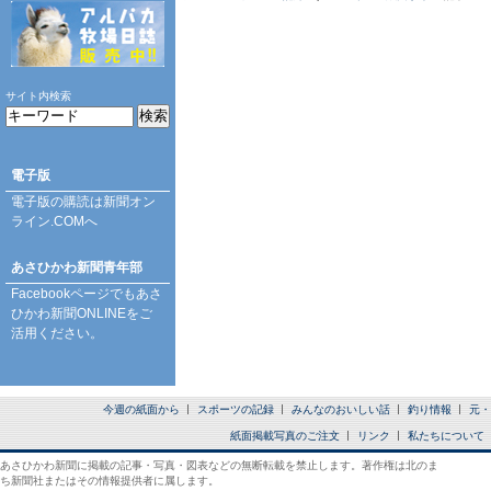
サイト内検索
電子版
電子版の購読は
新聞オン
ライン.COM
へ
あさひかわ新聞青年部
Facebookページ
でもあさ
ひかわ新聞ONLINEをご
活用ください。
今週の紙面から
スポーツの記録
みんなのおいしい話
釣り情報
元・
紙面掲載写真のご注文
リンク
私たちについて
あさひかわ新聞に掲載の記事・写真・図表などの無断転載を禁止します。著作権は北のま
ち新聞社またはその情報提供者に属します。