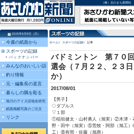
（株）北のまち新聞社 北海道
2026年8月9日（日）
今週の紙面から
ホーム
スポーツの記録
記事
スポーツの記録
バドミントン 第７０回
バックナンバー
選会（７月２２、２３日
みんなのおいしい話
か）
釣り情報
元・編集長の直言
2017/08/01
暮らしの隅を彫る
【男子】
旭川のアイヌ語地名研究
◇ダブルス
紙面掲載写真のご注文
▽１部
リンク
①稲垣健太・山村勇人（旭実）②木津・
野・田中（旭実）⑤荒牧・阿部（旭工）
工）⑧有岡・佐藤（旭商）