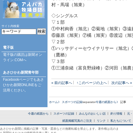
村・馬場（旭東）
◇シングルス
▽１部
サイト内検索
①中村絢香（旭北）②菊地（旭実）③遠
⑥藤原（旭実）⑦橘（旭実）⑧渡辺（旭
▽２部
電子版
①ハッサディーセウイナリサー（旭北）
電子版の購読は
新聞オン
（鷹栖）
ライン.COM
へ
▽３部
①三浦奈緒（富良野緑峰）②河田（旭農
あさひかわ新聞青年部
Facebookページ
でもあさ
« 前の記事へ
↑このページの上へ
次の記事へ »
ひかわ新聞ONLINEをご
活用ください。
ホーム
スポーツの記録
separator
今週の紙面から
記事
今週の紙面から
スポーツの記録
みんなのおいしい話
釣り情報
元・
紙面掲載写真のご注文
リンク
私たちについて
あさひかわ新聞に掲載の記事・写真・図表などの無断転載を禁止します。著作権は北のま
ち新聞社またはその情報提供者に属します。