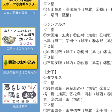
▽２部
①石山輝希・高瀬海斗（旭北）②横山・
大会の写真を販売中です
木・増田（鷹栖）
◇シングルス
▽１部
①太田竣（旭実）②山村（旭実）③稲垣
木津（旭工）⑦田中（旭実）⑧水野（旭
▽２部
ご購入はこちらから
①山沢朋哉（旭工）②梅田（旭北）③福
▽３部
①三浦友暉（旭西）②佐藤（旭南）③熊
【女子】
購読のお申込はこちらか
ら
◇ダブルス
▽１部
①藤原遥花・遠藤みのり（旭実）②渡辺
橘・堀（旭実）⑤松島・河村（旭西）⑥
東）⑧岩渕・田（旭西）
▽２部
好評連載中
①吉田奈央・田中佑季（旭北）②小川・