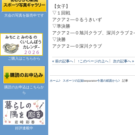
【女子】
▽１回戦
大会の写真を販売中です
アクア２―０るうきいず
▽準決勝
アクア２―０旭川クラブ、深川クラブ２
▽決勝
アクア２―０深川クラブ
ご購入はこちらから
« 前の記事へ
↑このページの上へ
次の記事へ »
ホーム
スポーツの記録
separator
今週の紙面から
記事
購読のお申込はこちらか
ら
好評連載中