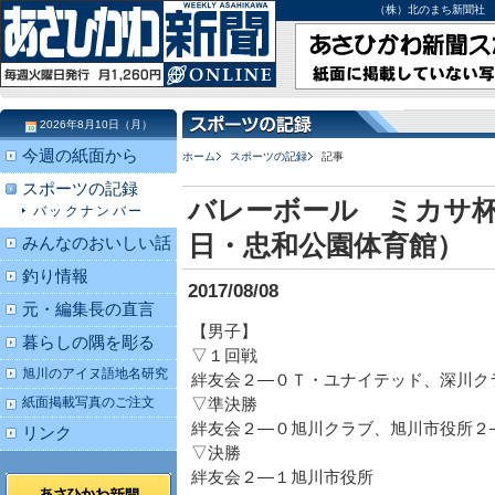
（株）北のまち新聞社 北海道
2026年8月10日（月）
今週の紙面から
ホーム
スポーツの記録
記事
スポーツの記録
バレーボール ミカサ
バックナンバー
日・忠和公園体育館）
みんなのおいしい話
釣り情報
2017/08/08
元・編集長の直言
【男子】
暮らしの隅を彫る
▽１回戦
旭川のアイヌ語地名研究
絆友会２―０Ｔ・ユナイテッド、深川ク
紙面掲載写真のご注文
▽準決勝
絆友会２―０旭川クラブ、旭川市役所２
リンク
▽決勝
絆友会２―１旭川市役所