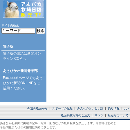
サイト内検索
電子版
電子版の購読は
新聞オン
ライン.COM
へ
あさひかわ新聞青年部
Facebookページ
でもあさ
ひかわ新聞ONLINEをご
活用ください。
今週の紙面から
スポーツの記録
みんなのおいしい話
釣り情報
元・
紙面掲載写真のご注文
リンク
私たちについて
あさひかわ新聞に掲載の記事・写真・図表などの無断転載を禁止します。著作権は北のま
ち新聞社またはその情報提供者に属します。