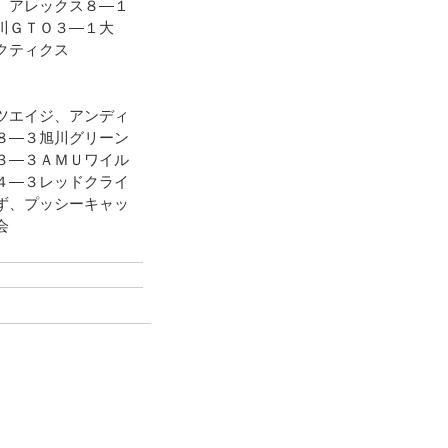
、アレックス８―１
川ＧＴＯ３―１大
クティクス
ツエイジ、アンディ
８―３旭川グリーン
３―３ＡＭＵワイル
４―３レッドクライ
ず、プッシーキャッ
会