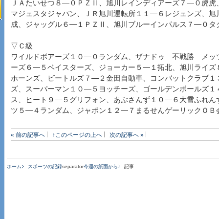
ＪＡたいせつ８―０ＰＺⅡ、旭川レインディアーズ７―０虎虎
マジェスタジャパン、ＪＲ旭川運転所１１―６レジェンズ、旭
成、ジャッグル６―１ＰＺⅡ、旭川ブルーインパルス７―０タ
▽Ｃ級
ワイルドボアーズ１０―０ランダム、ザナドゥ 不戦勝 メッ
ーズ６―５ベイスターズ、ジョーカー５―１拓北、旭川ライズ
ホーンズ、ビートルズ７―２金田自動車、コンバットクラブ１
ズ、スーパーマン１０―５ヨッチーズ、ゴールデンボールズ１
ス、ヒート９―５グリフォン、あぶさんず１０―６大雪ふれん
ツ５―４ランダム、ジャポン１２―７まるせんゲーリックＯＢ
« 前の記事へ
↑このページの上へ
次の記事へ »
ホーム
スポーツの記録
separator
今週の紙面から
記事