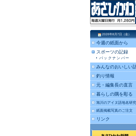
2026年8月7日（金）
今週の紙面から
スポーツの記録
バックナンバー
みんなのおいしい
釣り情報
元・編集長の直言
暮らしの隅を彫る
旭川のアイヌ語地名研
紙面掲載写真のご注文
リンク