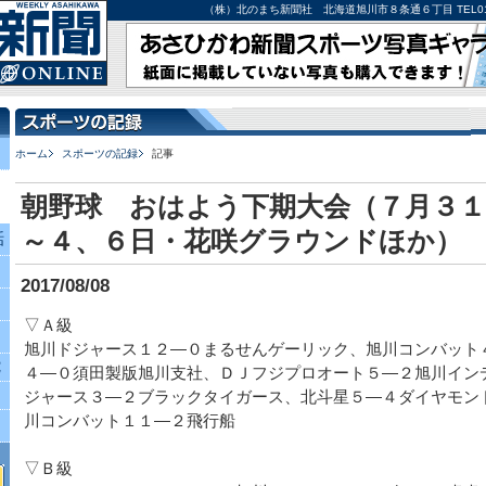
（株）北のまち新聞社 北海道旭川市８条通６丁目 TEL0166-27-
ホーム
スポーツの記録
記事
朝野球 おはよう下期大会（７月３１
～４、６日・花咲グラウンドほか）
話
2017/08/08
▽Ａ級
旭川ドジャース１２―０まるせんゲーリック、旭川コンバット
究
４―０須田製版旭川支社、ＤＪフジプロオート５―２旭川イン
ジャース３―２ブラックタイガース、北斗星５―４ダイヤモン
川コンバット１１―２飛行船
▽Ｂ級