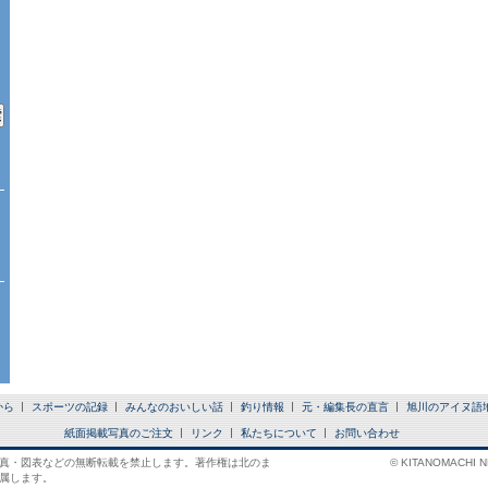
から
スポーツの記録
みんなのおいしい話
釣り情報
元・編集長の直言
旭川のアイヌ語
紙面掲載写真のご注文
リンク
私たちについて
お問い合わせ
真・図表などの無断転載を禁止します。著作権は北のま
© KITANOMACHI NE
属します。