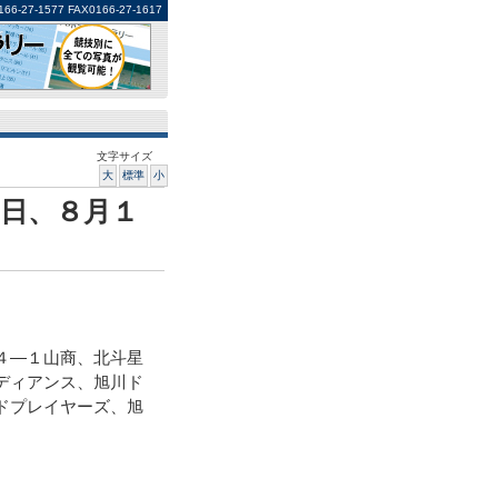
1577 FAX0166-27-1617
文字サイズ
大
標準
小
日、８月１
４―１山商、北斗星
ディアンス、旭川ド
ドプレイヤーズ、旭