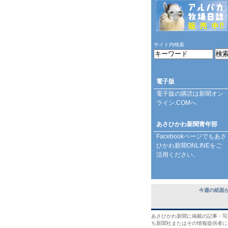
サイト内検索
電子版
電子版の購読は
新聞オン
ライン.COM
へ
あさひかわ新聞青年部
Facebookページ
でもあさ
ひかわ新聞ONLINEをご
活用ください。
今週の紙面
あさひかわ新聞に掲載の記事・写
ち新聞社またはその情報提供者に