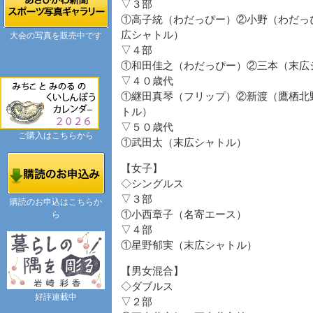
▽３部
①高子統（わだっぴー）②小野（わだっ
広シャトル）
大会の写真を販売中です
▽４部
①和田佳之（わだっぴー）②三本（末広
▽４０歳代
①継田真琴（フリップ）②新渡（鷹栖北
トル）
▽５０歳代
ご購入はこちらから
①武田太（末広シャトル）
【女子】
◇シングルス
▽３部
購読のお申込はこちらか
①小西章子（名寄エース）
ら
▽４部
①星野郁実（末広シャトル）
【男女混合】
◇ダブルス
好評連載中
▽２部