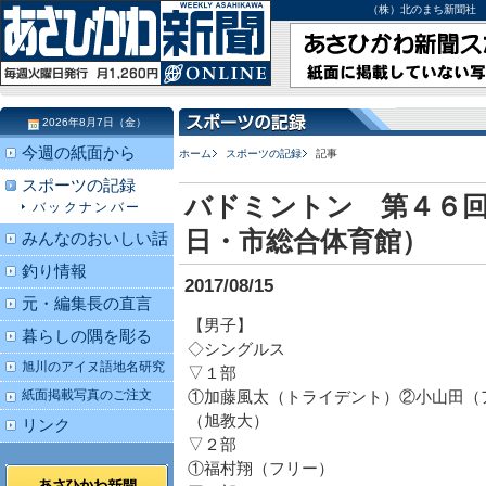
（株）北のまち新聞社 北海道
2026年8月7日（金）
今週の紙面から
ホーム
スポーツの記録
記事
スポーツの記録
バドミントン 第４６回
バックナンバー
日・市総合体育館）
みんなのおいしい話
釣り情報
2017/08/15
元・編集長の直言
【男子】
暮らしの隅を彫る
◇シングルス
旭川のアイヌ語地名研究
▽１部
紙面掲載写真のご注文
①加藤風太（トライデント）②小山田（
（旭教大）
リンク
▽２部
①福村翔（フリー）