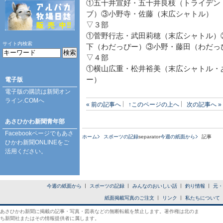
①五十井宣好・五十井良枝（トライデン
ブ）③小野寺・佐藤（末広シャトル）
▽３部
①菅野行志・武田莉穂（末広シャトル）
サイト内検索
下（わだっぴー）③小野・藤田（わだっ
▽４部
①横山広重・松井裕美（末広シャトル・
ー）
電子版
電子版の購読は
新聞オン
ライン.COM
へ
« 前の記事へ
↑このページの上へ
次の記事へ »
あさひかわ新聞青年部
Facebookページ
でもあさ
ホーム
スポーツの記録
separator
今週の紙面から
記事
ひかわ新聞ONLINEをご
活用ください。
今週の紙面から
スポーツの記録
みんなのおいしい話
釣り情報
元・
紙面掲載写真のご注文
リンク
私たちについて
あさひかわ新聞に掲載の記事・写真・図表などの無断転載を禁止します。著作権は北のま
ち新聞社またはその情報提供者に属します。