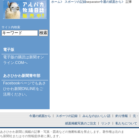
ホーム
スポーツの記録
separator
今週の紙面から
記事
サイト内検索
電子版
電子版の購読は
新聞オン
ライン.COM
へ
あさひかわ新聞青年部
Facebookページ
でもあさ
ひかわ新聞ONLINEをご
活用ください。
今週の紙面から
スポーツの記録
みんなのおいしい話
釣り情報
元・
紙面掲載写真のご注文
リンク
私たちについて
あさひかわ新聞に掲載の記事・写真・図表などの無断転載を禁止します。著作権は北のま
ち新聞社またはその情報提供者に属します。