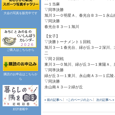
―１当麻
▽同準決勝
大会の写真を販売中です
旭川３―０明星Ａ、春光台Ｂ３―１永山
▽同決勝
春光台Ｂ３―１旭川
【女子】
▽決勝トーナメント１回戦
旭川３―１春光台、緑が丘３―２深川、
ご購入はこちらから
二
▽同２回戦
東川３―０旭川、緑が丘３―１東陽Ａ、
▽同準決勝
購読のお申込はこちらか
緑が丘３―１東川、永山南Ａ３―１広陵
ら
▽同決勝
永山南Ａ３―２緑が丘
« 前の記事へ
↑このページの上へ
次の記事へ »
好評連載中