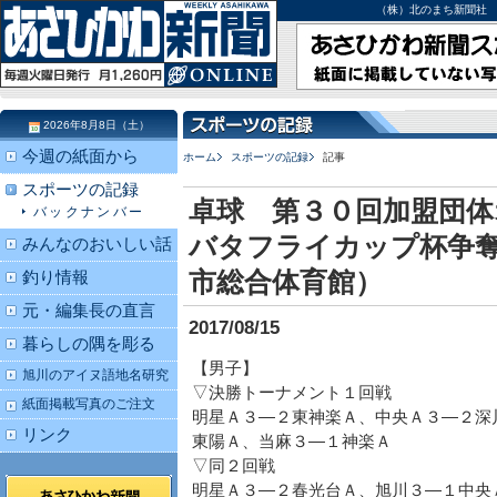
（株）北のまち新聞社 北海道
2026年8月8日（土）
今週の紙面から
ホーム
スポーツの記録
記事
スポーツの記録
卓球 第３０回加盟団体
バックナンバー
バタフライカップ杯争
みんなのおいしい話
市総合体育館）
釣り情報
元・編集長の直言
2017/08/15
暮らしの隅を彫る
【男子】
旭川のアイヌ語地名研究
▽決勝トーナメント１回戦
紙面掲載写真のご注文
明星Ａ３―２東神楽Ａ、中央Ａ３―２深
リンク
東陽Ａ、当麻３―１神楽Ａ
▽同２回戦
明星Ａ３―２春光台Ａ、旭川３―１中央