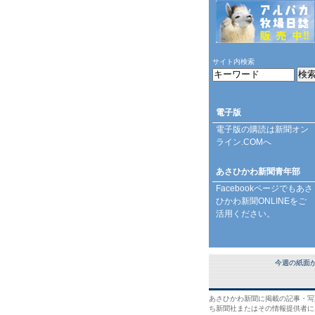
サイト内検索
電子版
電子版の購読は
新聞オン
ライン.COM
へ
あさひかわ新聞青年部
Facebookページ
でもあさ
ひかわ新聞ONLINEをご
活用ください。
今週の紙面
あさひかわ新聞に掲載の記事・写
ち新聞社またはその情報提供者に