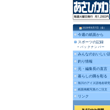
2026年8月7日（金）
今週の紙面から
スポーツの記録
バックナンバー
みんなのおいしい
釣り情報
元・編集長の直言
暮らしの隅を彫る
旭川のアイヌ語地名研
紙面掲載写真のご注文
リンク