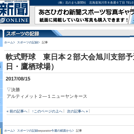
（株）北のまち新聞社 北海道旭川市８条通６丁目 TEL0166-27-
ホーム
スポーツの記録
記事
軟式野球 東日本２部大会旭川支部予
日・鷹栖球場）
話
2017/08/15
▽決勝
アルティメット２―１ニューヤンキース
究
« 前の記事へ
↑このページの上へ
次の記事へ »
ホーム
スポーツの記録
separator
今週の紙面から
記事