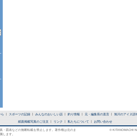
から
スポーツの記録
みんなのおいしい話
釣り情報
元・編集長の直言
旭川のアイヌ語
紙面掲載写真のご注文
リンク
私たちについて
お問い合わせ
真・図表などの無断転載を禁止します。著作権は北のま
© KITANOMACHI NE
属します。