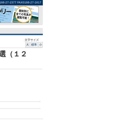
1577 FAX0166-27-1617
文字サイズ
大
標準
小
選（１２