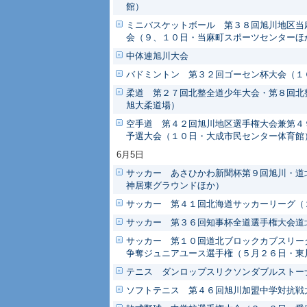
館）
ミニバスケットボール 第３８回旭川地区当
会（９、１０日・当麻町スポーツセンターほ
中体連旭川大会
バドミントン 第３２回ゴーセン杯大会（１
柔道 第２７回北整全道少年大会・第８回北
旭大柔道場）
空手道 第４２回旭川地区選手権大会兼第４
予選大会（１０日・大成市民センター体育館
6月5日
サッカー あさひかわ新聞杯第９回旭川・道
神居東グラウンドほか）
サッカー 第４１回北海道サッカーリーグ（
サッカー 第３６回知事杯全道選手権大会道
サッカー 第１０回道北ブロックカブスリー
争奪ジュニアユース選手権（５月２６日・東
テニス ダンロップスリクソンダブルストー
ソフトテニス 第４６回旭川加盟中学対抗戦