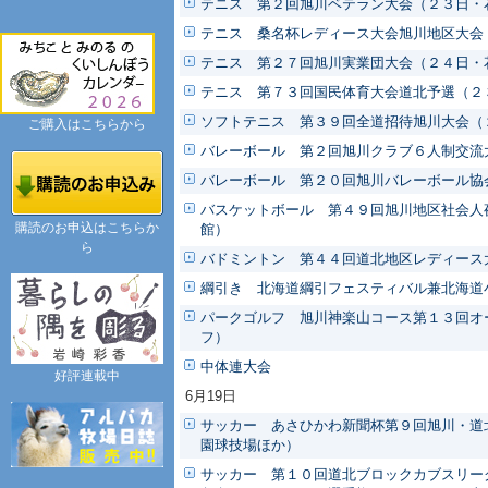
テニス 第２回旭川ベテラン大会（２３日・
テニス 桑名杯レディース大会旭川地区大会
テニス 第２７回旭川実業団大会（２４日・
テニス 第７３回国民体育大会道北予選（２
ソフトテニス 第３９回全道招待旭川大会（
ご購入はこちらから
バレーボール 第２回旭川クラブ６人制交流
バレーボール 第２０回旭川バレーボール協
バスケットボール 第４９回旭川地区社会人
購読のお申込はこちらか
館）
ら
バドミントン 第４４回道北地区レディース
綱引き 北海道綱引フェスティバル兼北海道
パークゴルフ 旭川神楽山コース第１３回オ
フ）
中体連大会
好評連載中
6月19日
サッカー あさひかわ新聞杯第９回旭川・道
園球技場ほか）
サッカー 第１０回道北ブロックカブスリー