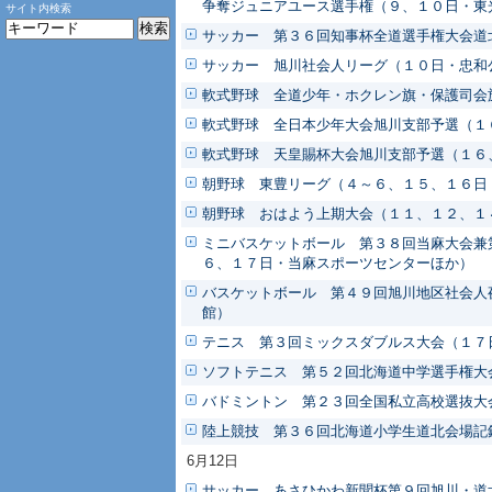
争奪ジュニアユース選手権（９、１０日・東
サイト内検索
サッカー 第３６回知事杯全道選手権大会
サッカー 旭川社会人リーグ（１０日・忠和
軟式野球 全道少年・ホクレン旗・保護司会
軟式野球 全日本少年大会旭川支部予選（１
軟式野球 天皇賜杯大会旭川支部予選（１６
朝野球 東豊リーグ（４～６、１５、１６日
朝野球 おはよう上期大会（１１、１２、１
ミニバスケットボール 第３８回当麻大会兼
６、１７日・当麻スポーツセンターほか）
バスケットボール 第４９回旭川地区社会人
館）
テニス 第３回ミックスダブルス大会（１７
ソフトテニス 第５２回北海道中学選手権大
バドミントン 第２３回全国私立高校選抜大
陸上競技 第３６回北海道小学生道北会場記
6月12日
サッカー あさひかわ新聞杯第９回旭川・道