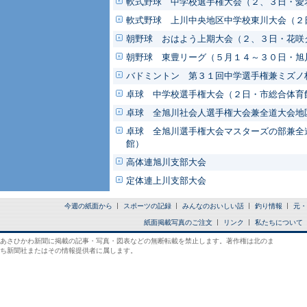
軟式野球 中学校選手権大会（２、３日・愛
軟式野球 上川中央地区中学校東川大会（２
朝野球 おはよう上期大会（２、３日・花咲
朝野球 東豊リーグ（５月１４～３０日・旭
バドミントン 第３１回中学選手権兼ミズノ
卓球 中学校選手権大会（２日・市総合体育
卓球 全旭川社会人選手権大会兼全道大会地
卓球 全旭川選手権大会マスターズの部兼全
館）
高体連旭川支部大会
定体連上川支部大会
今週の紙面から
スポーツの記録
みんなのおいしい話
釣り情報
元・
紙面掲載写真のご注文
リンク
私たちについて
あさひかわ新聞に掲載の記事・写真・図表などの無断転載を禁止します。著作権は北のま
ち新聞社またはその情報提供者に属します。