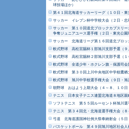
球技場ほか）
第４１回北海道サッカーリーグ（１０日・東
サッカー イレブン杯中学校大会（２日・忠
サッカー 第１０回道北ブロックカブスリー
争奪ジュニアユース選手権（２日・東光公園
サッカー 北海道リーグ第１６回道北ブロッ
軟式野球 高松宮賜杯１部旭川支部予選（９
軟式野球 高松宮賜杯２部旭川支部予選（１
軟式野球 全道少年・ホクレン旗・保護司会
軟式野球 第３０回上川中央地区中学校鷹栖
軟式野球 旭川中学校選手権大会（９日・旭
朝野球 おはよう上期大会（４～８、１０日
テニス 日本女子テニス連盟北海道８地区親
ソフトテニス 第５５回ルーセント杯旭川選
テニス 第３４回北・北海道選手権大会（８
弓道 北海道護国神社例大祭奉納射会（５日
バスケットボール 第４９回旭川地区社会人