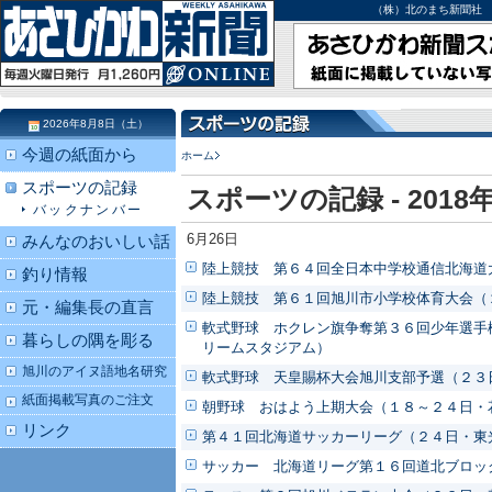
（株）北のまち新聞社 北海道
2026年8月8日（土）
今週の紙面から
ホーム
スポーツの記録
スポーツの記録 - 2018
バックナンバー
6月26日
みんなのおいしい話
陸上競技 第６４回全日本中学校通信北海道
釣り情報
陸上競技 第６１回旭川市小学校体育大会（
元・編集長の直言
軟式野球 ホクレン旗争奪第３６回少年選手
暮らしの隅を彫る
リームスタジアム）
旭川のアイヌ語地名研究
軟式野球 天皇賜杯大会旭川支部予選（２３
紙面掲載写真のご注文
朝野球 おはよう上期大会（１８～２４日・
リンク
第４１回北海道サッカーリーグ（２４日・東
サッカー 北海道リーグ第１６回道北ブロッ