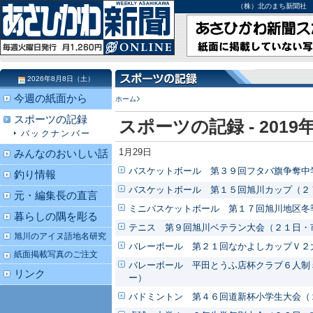
（株）北のまち新聞社 北海道
2026年8月8日（土）
今週の紙面から
ホーム
スポーツの記録
スポーツの記録 - 2019
バックナンバー
1月29日
みんなのおいしい話
バスケットボール 第３９回フタバ旗争奪中
釣り情報
バスケットボール 第１５回旭川カップ（２
元・編集長の直言
ミニバスケットボール 第１７回旭川地区冬
暮らしの隅を彫る
テニス 第９回旭川ベテラン大会（２１日・
旭川のアイヌ語地名研究
バレーボール 第２１回なかよしカップＶ２
紙面掲載写真のご注文
バレーボール 平田とうふ店杯クラブ６人制
リンク
ー）
バドミントン 第４６回道新杯小学生大会（