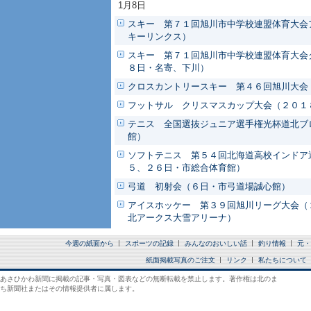
1月8日
スキー 第７１回旭川市中学校連盟体育大会
キーリンクス）
スキー 第７１回旭川市中学校連盟体育大会
８日・名寄、下川）
クロスカントリースキー 第４６回旭川大会
フットサル クリスマスカップ大会（２０１
テニス 全国選抜ジュニア選手権光杯道北ブ
館）
ソフトテニス 第５４回北海道高校インドア
５、２６日・市総合体育館）
弓道 初射会（６日・市弓道場誠心館）
アイスホッケー 第３９回旭川リーグ大会（
北アークス大雪アリーナ）
今週の紙面から
スポーツの記録
みんなのおいしい話
釣り情報
元・
紙面掲載写真のご注文
リンク
私たちについて
あさひかわ新聞に掲載の記事・写真・図表などの無断転載を禁止します。著作権は北のま
ち新聞社またはその情報提供者に属します。