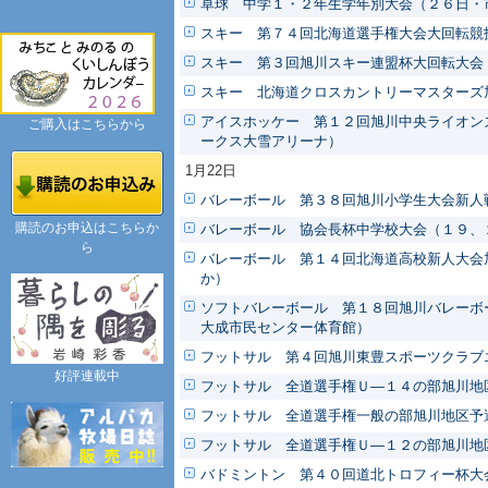
卓球 中学１・２年生学年別大会（２６日・
スキー 第７４回北海道選手権大会大回転競
スキー 第３回旭川スキー連盟杯大回転大会
スキー 北海道クロスカントリーマスターズ
アイスホッケー 第１２回旭川中央ライオン
ご購入はこちらから
ークス大雪アリーナ）
1月22日
バレーボール 第３８回旭川小学生大会新人
購読のお申込はこちらか
バレーボール 協会長杯中学校大会（１９、
ら
バレーボール 第１４回北海道高校新人大会
か）
ソフトバレーボール 第１８回旭川バレーボ
大成市民センター体育館）
フットサル 第４回旭川東豊スポーツクラブ
好評連載中
フットサル 全道選手権Ｕ―１４の部旭川地
フットサル 全道選手権一般の部旭川地区予
フットサル 全道選手権Ｕ―１２の部旭川地
バドミントン 第４０回道北トロフィー杯大