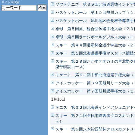
サイト内検索
ソフトテニス 第３９回北海道選抜インドア
バスケットボール 第１５回旭川カップ（１
バスケットボール 旭川地区会長杯争奪選手
卓球 第５回旭川総合団体選手権大会（２０
卓球 第５回ラージボールダブルス大会（１
スキー 第４４回道新杯全道小学生大会（２
スキー 第１回北海道選手権マスターズ競技
スキー 第２９回たかすオオカミの里北野ク
楽部特設コース）
スケート 第６１回中部北海道選手権大会（
アイスホッケー 第３９回旭川リーグ大会（
アイスホッケー 第７回旭川選手権大会（１
1月15日
テニス 第３２回北海道インドアジュニアト
スキー 第２１回全日本障害者クロスカント
ス）
スキー 第５回八木祐四郎杯クロスカントリ