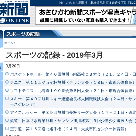
（株）北のまち新聞社 北海道旭川市８条通６丁目 TEL0166-27-
ホーム
スポーツの記録 - 2019年3月
3月26日
話
バスケットボール 第４０回旭川市内高校ＯＢ大会（２１、２４日・
テニス 第１１回ジョイ杯旭川ベテラン大会（１８日・市総合体育館
ソフトテニス 北海道１００歳会第８回大会（２１日・市総合体育館
スキー 第４０回旭川スキー連盟会長杯大回転競技大会（２４日・サ
究
ースゲレンデ）
アイスホッケー 第３９回旭川市長杯リーグ大会（１４～２１日・道
柔道 日本防水総業旭川・サンシン旭川杯第１３回少年少女選抜大会
空手道 第１５回道北選手権（２４日・大成市民センター体育館）