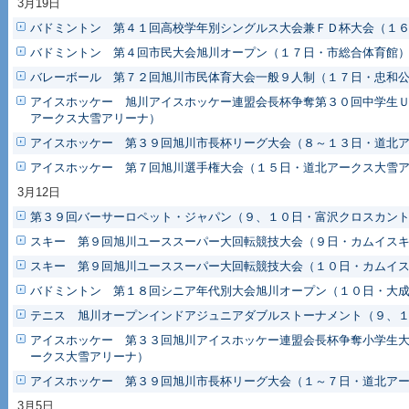
3月19日
バドミントン 第４１回高校学年別シングルス大会兼ＦＤ杯大会（１
バドミントン 第４回市民大会旭川オープン（１７日・市総合体育館
バレーボール 第７２回旭川市民体育大会一般９人制（１７日・忠和
アイスホッケー 旭川アイスホッケー連盟会長杯争奪第３０回中学生
アークス大雪アリーナ）
アイスホッケー 第３９回旭川市長杯リーグ大会（８～１３日・道北
アイスホッケー 第７回旭川選手権大会（１５日・道北アークス大雪
3月12日
第３９回バーサーロペット・ジャパン（９、１０日・富沢クロスカン
スキー 第９回旭川ユーススーパー大回転競技大会（９日・カムイス
スキー 第９回旭川ユーススーパー大回転競技大会（１０日・カムイ
バドミントン 第１８回シニア年代別大会旭川オープン（１０日・大
テニス 旭川オープンインドアジュニアダブルストーナメント（９、
アイスホッケー 第３３回旭川アイスホッケー連盟会長杯争奪小学生
ークス大雪アリーナ）
アイスホッケー 第３９回旭川市長杯リーグ大会（１～７日・道北ア
3月5日