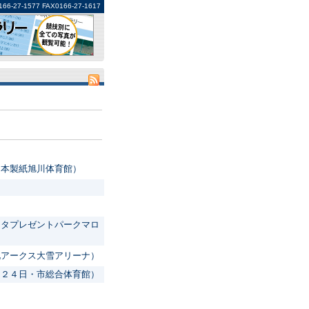
1577 FAX0166-27-1617
日本製紙旭川体育館）
）
）
ンタプレゼントパークマロ
北アークス大雪アリーナ）
（２４日・市総合体育館）