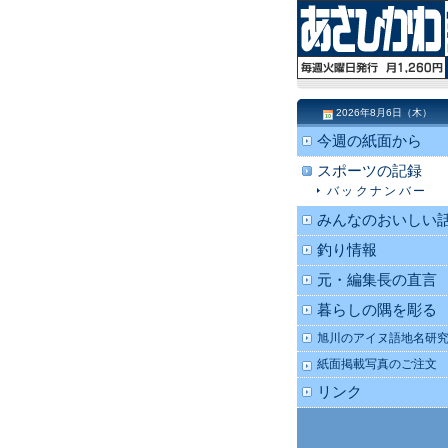
2026年8月6日（木）
今週の紙面から
スポーツの記録
バックナンバー
みんなのおいしい
釣り情報
元・編集長の直言
暮らしの隅を彫る
旭川のアイヌ語地名研
紙面掲載写真のご注文
リンク