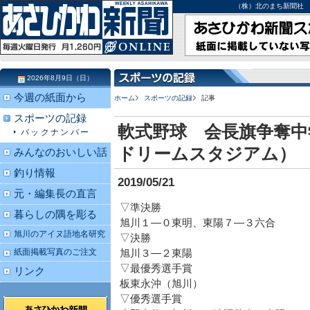
（株）北のまち新聞社 北海道
2026年8月9日（日）
今週の紙面から
ホーム
スポーツの記録
記事
スポーツの記録
軟式野球 会長旗争奪中
バックナンバー
ドリームスタジアム）
みんなのおいしい話
釣り情報
2019/05/21
元・編集長の直言
▽準決勝
暮らしの隅を彫る
旭川１―０東明、東陽７―３六合
旭川のアイヌ語地名研究
▽決勝
紙面掲載写真のご注文
旭川３―２東陽
▽最優秀選手賞
リンク
板東永沖（旭川）
▽優秀選手賞