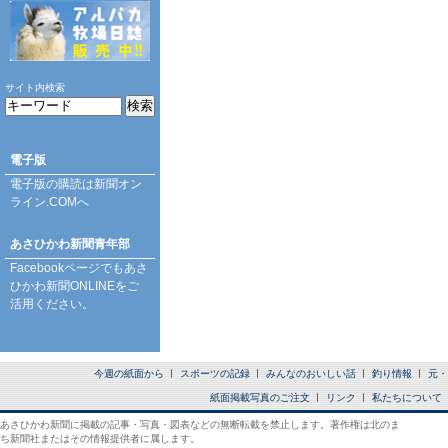
サイト内検索
電子版
電子版の購読は
新聞オン
ライン.COM
へ
あさひかわ新聞青年部
Facebookページ
でもあさ
ひかわ新聞ONLINEをご
活用ください。
今週の紙面から
スポーツの記録
みんなのおいしい話
釣り情報
元・
紙面掲載写真のご注文
リンク
私たちについて
あさひかわ新聞に掲載の記事・写真・図表などの無断転載を禁止します。著作権は北のま
ち新聞社またはその情報提供者に属します。