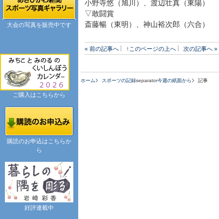
小野寺悠（旭川）、渡辺壮真（東陽）
▽敢闘賞
斎藤暢（東明）、神山裕次郎（六合）
大会の写真を販売中です
« 前の記事へ
↑このページの上へ
次の記事へ »
ホーム
スポーツの記録
separator
今週の紙面から
記事
ご購入はこちらから
購読のお申込はこちらか
ら
好評連載中