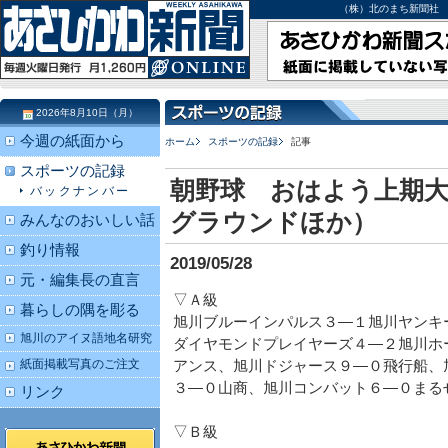
（株）北のまち新聞社 北海道
2026年8月10日（月）
今週の紙面から
ホーム
スポーツの記録
記事
スポーツの記録
朝野球 おはよう上期大
バックナンバー
グラウンドほか）
みんなのおいしい話
釣り情報
2019/05/28
元・編集長の直言
▽Ａ級
暮らしの隅を彫る
旭川ブルーインパルス３―１旭川ヤンキ
旭川のアイヌ語地名研究
ダイヤモンドプレイヤーズ４―２旭川ホ
紙面掲載写真のご注文
アンス、旭川ドジャース９―０飛行船、
３―０山商、旭川コンバット６―０まる
リンク
▽Ｂ級