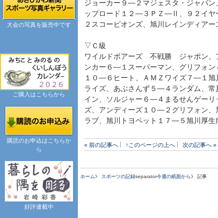
ジョーカー９―２マジェスタ・ジャパン
ップロード１２―３ＰＺ―Ⅱ、９２イヤ
２スコーピオンズ、旭川レインディアー
大会の写真を販売中です
▽Ｃ級
ワイルドボアーズ 不戦勝 ジャポン、
ンカー６―１スーパーマン、グリフォン
１０―６ヒート、ＡＭＺワイズ７―１旭
ライズ、あぶさんず５―４ランダム、常
ご購入はこちらから
イン、ソルジャー６―４まるせんゲーリ
ズ、アンディーズ１０―２グリフォン、
ラブ、旭川トヨペット１７―５旭川厚生
購読のお申込はこちらか
« 前の記事へ
↑このページの上へ
次の記事へ »
ら
ホーム
スポーツの記録
separator
今週の紙面から
記事
好評連載中