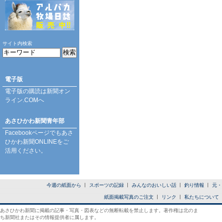
サイト内検索
電子版
電子版の購読は
新聞オン
ライン.COM
へ
あさひかわ新聞青年部
Facebookページ
でもあさ
ひかわ新聞ONLINEをご
活用ください。
今週の紙面から
スポーツの記録
みんなのおいしい話
釣り情報
元・
紙面掲載写真のご注文
リンク
私たちについて
あさひかわ新聞に掲載の記事・写真・図表などの無断転載を禁止します。著作権は北のま
ち新聞社またはその情報提供者に属します。