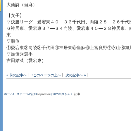
大仙詩（当麻）
【女子】
▽決勝リーグ 愛宕東４０―３６千代田、向陵２８―２６千代
６神居東、愛宕東３７―３４向陵、愛宕東４５―２８神居東、
東
▽順位
①愛宕東②向陵③千代田④神居東⑤当麻⑥上富良野⑦永山⑧旭
▽最優秀選手
吉田結菜（愛宕東）
« 前の記事へ
↑このページの上へ
次の記事へ »
ホーム
スポーツの記録
separator
今週の紙面から
記事