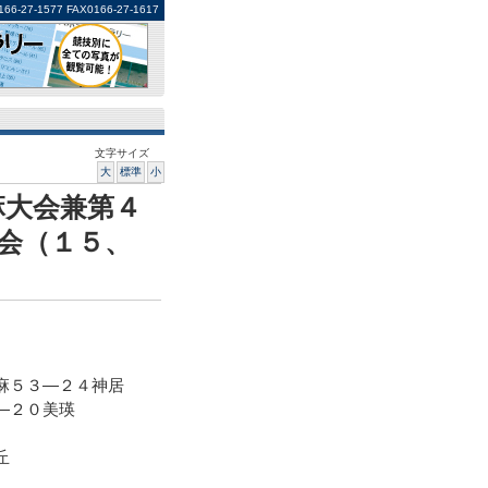
1577 FAX0166-27-1617
文字サイズ
大
標準
小
麻大会兼第４
会（１５、
麻５３―２４神居
―２０美瑛
丘