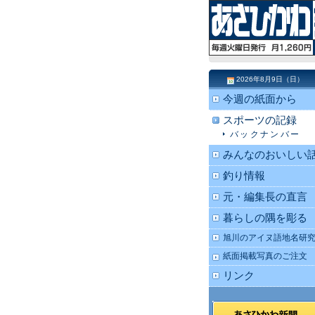
2026年8月9日（日）
今週の紙面から
スポーツの記録
バックナンバー
みんなのおいしい
釣り情報
元・編集長の直言
暮らしの隅を彫る
旭川のアイヌ語地名研
紙面掲載写真のご注文
リンク