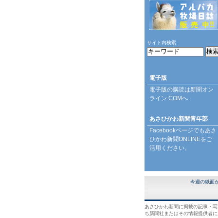
サイト内検索
電子版
電子版の購読は
新聞オン
ライン.COM
へ
あさひかわ新聞青年部
Facebookページ
でもあさ
ひかわ新聞ONLINEをご
活用ください。
今週の紙面
あさひかわ新聞に掲載の記事・写
ち新聞社またはその情報提供者に