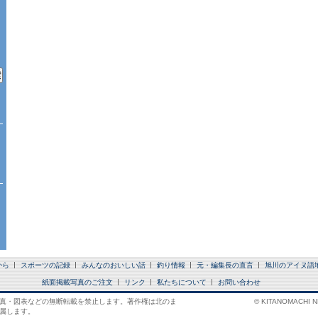
から
スポーツの記録
みんなのおいしい話
釣り情報
元・編集長の直言
旭川のアイヌ語
紙面掲載写真のご注文
リンク
私たちについて
お問い合わせ
真・図表などの無断転載を禁止します。著作権は北のま
© KITANOMACHI NE
属します。