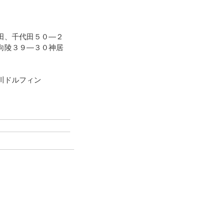
田、千代田５０―２
向陵３９―３０神居
川ドルフィン