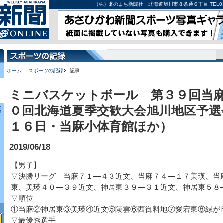
（株）北のまち新聞社 北海道旭川市８条通６丁目 TEL0166-27-
ホーム
スポーツの記録
記事
ミニバスケットボール 第３９回当
０回北海道夏季交歓大会旭川地区予選
話
１６日・当麻小体育館ほか）
2019/06/18
【男子】
究
▽決勝リーグ 当麻７１―４３近文、当麻７４―１７美瑛、当
東、美瑛４０―３９近文、神居東３９―３１近文、神居東５８
▽順位
①当麻②神居東③美瑛④近文⑤陵雲⑥西御料地⑦愛宕東⑧緑が
▽最優秀選手