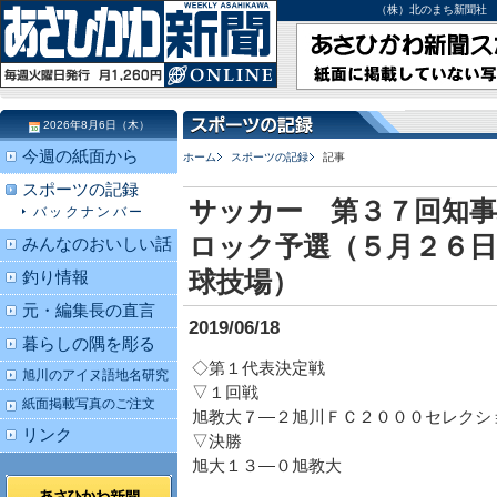
（株）北のまち新聞社 北海道
2026年8月6日（木）
今週の紙面から
ホーム
スポーツの記録
記事
スポーツの記録
サッカー 第３７回知事
バックナンバー
ロック予選（５月２６日
みんなのおいしい話
球技場）
釣り情報
元・編集長の直言
2019/06/18
暮らしの隅を彫る
◇第１代表決定戦
旭川のアイヌ語地名研究
▽１回戦
紙面掲載写真のご注文
旭教大７―２旭川ＦＣ２０００セレクシ
リンク
▽決勝
旭大１３―０旭教大