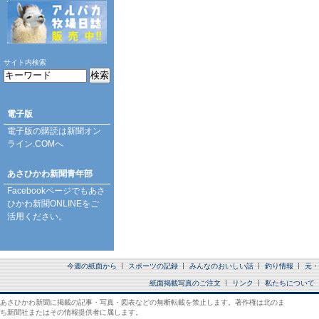
サイト内検索
電子版
電子版の購読は
新聞オン
ライン.COM
へ
あさひかわ新聞青年部
Facebookページ
でもあさ
ひかわ新聞ONLINEをご
活用ください。
今週の紙面から
スポーツの記録
みんなのおいしい話
釣り情報
元・
紙面掲載写真のご注文
リンク
私たちについて
あさひかわ新聞に掲載の記事・写真・図表などの無断転載を禁止します。著作権は北のま
ち新聞社またはその情報提供者に属します。