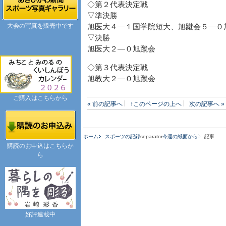
◇第２代表決定戦
▽準決勝
大会の写真を販売中です
旭医大４―１国学院短大、旭蹴会５―０
▽決勝
旭医大２―０旭蹴会
◇第３代表決定戦
旭教大２―０旭蹴会
ご購入はこちらから
« 前の記事へ
↑このページの上へ
次の記事へ »
ホーム
スポーツの記録
separator
今週の紙面から
記事
購読のお申込はこちらか
ら
好評連載中