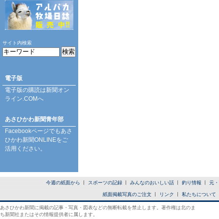
サイト内検索
電子版
電子版の購読は
新聞オン
ライン.COM
へ
あさひかわ新聞青年部
Facebookページ
でもあさ
ひかわ新聞ONLINEをご
活用ください。
今週の紙面から
スポーツの記録
みんなのおいしい話
釣り情報
元・
紙面掲載写真のご注文
リンク
私たちについて
あさひかわ新聞に掲載の記事・写真・図表などの無断転載を禁止します。著作権は北のま
ち新聞社またはその情報提供者に属します。