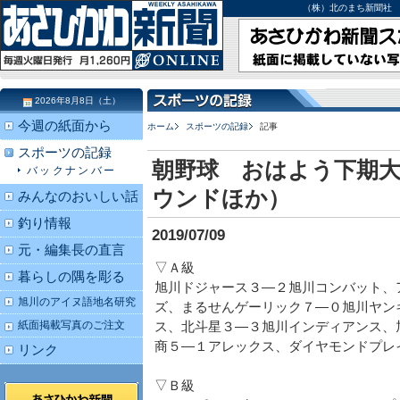
（株）北のまち新聞社 北海道
2026年8月8日（土）
今週の紙面から
ホーム
スポーツの記録
記事
スポーツの記録
朝野球 おはよう下期大
バックナンバー
ウンドほか）
みんなのおいしい話
釣り情報
2019/07/09
元・編集長の直言
▽Ａ級
暮らしの隅を彫る
旭川ドジャース３―２旭川コンバット、
旭川のアイヌ語地名研究
ズ、まるせんゲーリック７―０旭川ヤン
紙面掲載写真のご注文
ス、北斗星３―３旭川インディアンス、
商５―１アレックス、ダイヤモンドプレ
リンク
▽Ｂ級