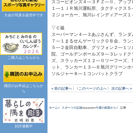
スコーピオンズ４―３ＰＺ―Ⅱ、アップ
１―１ＪＲ旭川運転所、タクティクス５
２ジョーカー、旭川レインディアーズ１
大会の写真を販売中です
▽Ｃ級
スーパーマン４―３あぶさんず、ランダ
７―１まるせんゲーリックＯＢ会、ラン
５―２金田自動車、グリフォン２―１ソ
院、ゴールデンボールズ９―３レッドク
ご購入はこちらから
ズ、スラッカーズ１２―０ツーフーズ、
ット、ランカー１３―６旭川グリーンホ
ソルジャー８―１コンバットクラブ
購読のお申込はこちらか
« 前の記事へ
↑このページの上へ
次の記事へ »
ら
ホーム
スポーツの記録
separator
今週の紙面から
記事
好評連載中