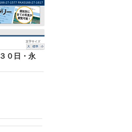
1577 FAX0166-27-1617
文字サイズ
大
標準
小
３０日・永