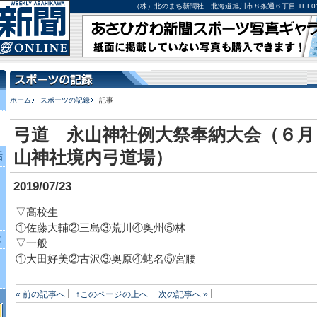
（株）北のまち新聞社 北海道旭川市８条通６丁目 TEL0166-27-
ホーム
スポーツの記録
記事
弓道 永山神社例大祭奉納大会（６月
山神社境内弓道場）
話
2019/07/23
▽高校生
①佐藤大輔②三島③荒川④奥州⑤林
究
▽一般
①大田好美②古沢③奥原④蛯名⑤宮腰
« 前の記事へ
↑このページの上へ
次の記事へ »