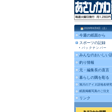
2026年8月8日（土）
今週の紙面から
スポーツの記録
バックナンバー
みんなのおいしい
釣り情報
元・編集長の直言
暮らしの隅を彫る
旭川のアイヌ語地名研
紙面掲載写真のご注文
リンク