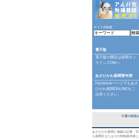
サイト内検索
電子版
電子版の購読は
新聞オン
ライン.COM
へ
あさひかわ新聞青年部
Facebookページ
でもあさ
ひかわ新聞ONLINEをご
活用ください。
今週の紙面
あさひかわ新聞に掲載の記事・写
ち新聞社またはその情報提供者に