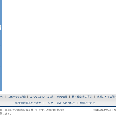
から
スポーツの記録
みんなのおいしい話
釣り情報
元・編集長の直言
旭川のアイヌ語
紙面掲載写真のご注文
リンク
私たちについて
お問い合わせ
真・図表などの無断転載を禁止します。著作権は北のま
© KITANOMACHI NE
属します。