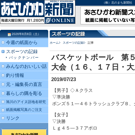
（株）北のまち新聞社 北海道
2026年8月8日（土）
今週の紙面から
ホーム
スポーツの記録
記事
スポーツの記録
バスケットボール 第
バックナンバー
大会（１６、１７日・大
みんなのおいしい話
釣り情報
2019/07/23
元・編集長の直言
【男子】◇Ａクラス
暮らしの隅を彫る
▽準決勝
旭川のアイヌ語地名研究
ボンズ５１―４６トラッシュクラブＢ、
紙面掲載写真のご注文
【女子】
リンク
▽決勝
Ｌｇ４５―３７アポロ