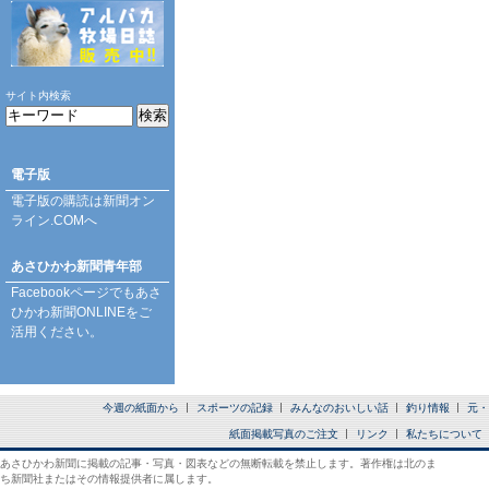
サイト内検索
電子版
電子版の購読は
新聞オン
ライン.COM
へ
あさひかわ新聞青年部
Facebookページ
でもあさ
ひかわ新聞ONLINEをご
活用ください。
今週の紙面から
スポーツの記録
みんなのおいしい話
釣り情報
元・
紙面掲載写真のご注文
リンク
私たちについて
あさひかわ新聞に掲載の記事・写真・図表などの無断転載を禁止します。著作権は北のま
ち新聞社またはその情報提供者に属します。