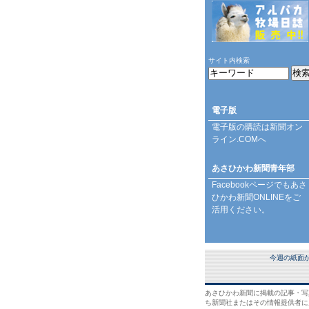
サイト内検索
電子版
電子版の購読は
新聞オン
ライン.COM
へ
あさひかわ新聞青年部
Facebookページ
でもあさ
ひかわ新聞ONLINEをご
活用ください。
今週の紙面
あさひかわ新聞に掲載の記事・写
ち新聞社またはその情報提供者に