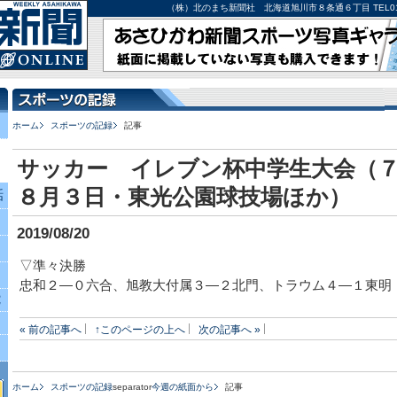
（株）北のまち新聞社 北海道旭川市８条通６丁目 TEL0166-27-
ホーム
スポーツの記録
記事
サッカー イレブン杯中学生大会（
８月３日・東光公園球技場ほか）
話
2019/08/20
▽準々決勝
忠和２―０六合、旭教大付属３―２北門、トラウム４―１東明
究
« 前の記事へ
↑このページの上へ
次の記事へ »
ホーム
スポーツの記録
separator
今週の紙面から
記事