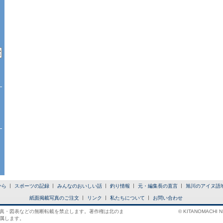
から
スポーツの記録
みんなのおいしい話
釣り情報
元・編集長の直言
旭川のアイヌ語
紙面掲載写真のご注文
リンク
私たちについて
お問い合わせ
真・図表などの無断転載を禁止します。著作権は北のま
© KITANOMACHI NE
属します。