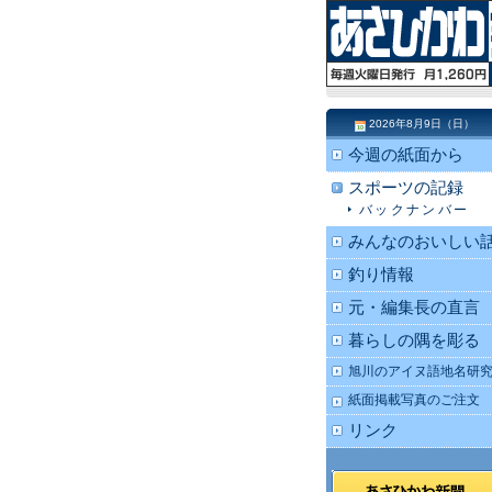
2026年8月9日（日）
今週の紙面から
スポーツの記録
バックナンバー
みんなのおいしい
釣り情報
元・編集長の直言
暮らしの隅を彫る
旭川のアイヌ語地名研
紙面掲載写真のご注文
リンク