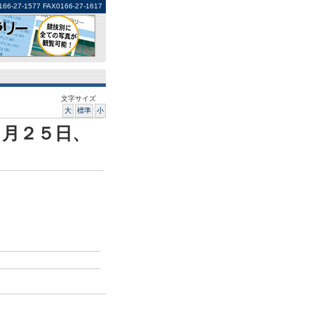
1577 FAX0166-27-1617
文字サイズ
大
標準
小
７月２５日、