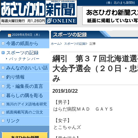
（株）北のまち新聞社 北海道
2026年8月6日（木）
今週の紙面から
ホーム
スポーツの記録
記事
スポーツの記録
綱引 第３７回北海道選
バックナンバー
大会予選会（２０日・忠
みんなのおいしい話
み
釣り情報
元・編集長の直言
2019/10/22
暮らしの隅を彫る
【男子】
旭川のアイヌ語地名研究
はらだ病院ＭＡＤ ＧＡＹＳ
紙面掲載写真のご注文
【女子】
リンク
とこちゃんズ