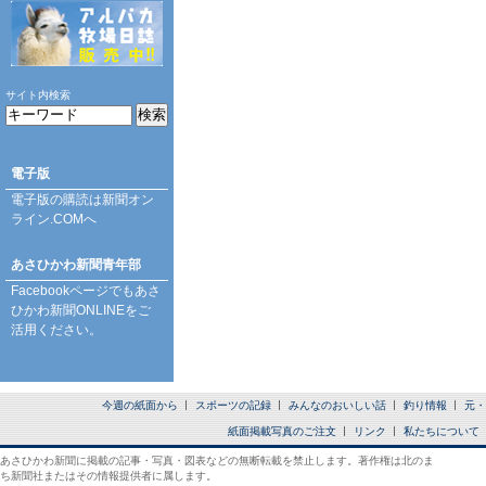
サイト内検索
電子版
電子版の購読は
新聞オン
ライン.COM
へ
あさひかわ新聞青年部
Facebookページ
でもあさ
ひかわ新聞ONLINEをご
活用ください。
今週の紙面から
スポーツの記録
みんなのおいしい話
釣り情報
元・
紙面掲載写真のご注文
リンク
私たちについて
あさひかわ新聞に掲載の記事・写真・図表などの無断転載を禁止します。著作権は北のま
ち新聞社またはその情報提供者に属します。