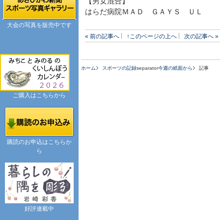
【男女混合】
はらだ病院ＭＡＤ ＧＡＹＳ ＵＬ
大会の写真を販売中です
« 前の記事へ
↑このページの上へ
次の記事へ »
ホーム
スポーツの記録
separator
今週の紙面から
記事
ご購入はこちらから
購読のお申込はこちらか
ら
好評連載中