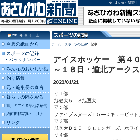
（株）北のまち新聞社 北海道
2026年8月8日（土）
今週の紙面から
ホーム
スポーツの記録
記事
スポーツの記録
アイスホッケー 第４
バックナンバー
～１８日・道北アーク
みんなのおいしい話
釣り情報
2020/01/21
元・編集長の直言
▽１部
暮らしの隅を彫る
旭教大５―３旭医大
旭川のアイヌ語地名研究
▽２部
紙面掲載写真のご注文
ファイブスターズ１５―０キューピッド
▽３部
リンク
旭医大Ｂ１５―０モモンガーズ、ホワイ
▽４部