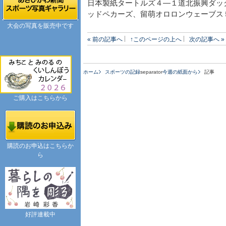
日本製紙タートルズ４―１道北振興ダッ
ッドペカーズ、留萌オロロンウェーブス
大会の写真を販売中です
« 前の記事へ
↑このページの上へ
次の記事へ »
ホーム
スポーツの記録
separator
今週の紙面から
記事
ご購入はこちらから
購読のお申込はこちらか
ら
好評連載中