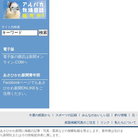
サイト内検索
電子版
電子版の購読は
新聞オン
ライン.COM
へ
あさひかわ新聞青年部
Facebookページ
でもあさ
ひかわ新聞ONLINEをご
活用ください。
今週の紙面から
スポーツの記録
みんなのおいしい話
釣り情報
元・
紙面掲載写真のご注文
リンク
私たちについて
あさひかわ新聞に掲載の記事・写真・図表などの無断転載を禁止します。著作権は北のま
ち新聞社またはその情報提供者に属します。