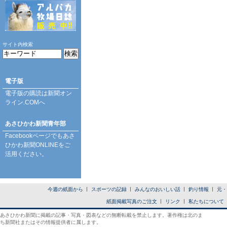
サイト内検索
電子版
電子版の購読は
新聞オン
ライン.COM
へ
あさひかわ新聞青年部
Facebookページ
でもあさ
ひかわ新聞ONLINEをご
活用ください。
今週の紙面から
スポーツの記録
みんなのおいしい話
釣り情報
元・
紙面掲載写真のご注文
リンク
私たちについて
あさひかわ新聞に掲載の記事・写真・図表などの無断転載を禁止します。著作権は北のま
ち新聞社またはその情報提供者に属します。