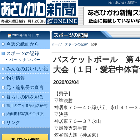
（株）北のまち新聞社 北海道
2026年8月6日（木）
今週の紙面から
ホーム
スポーツの記録
記事
スポーツの記録
バスケットボール 第
バックナンバー
大会（１日・愛宕中体育
みんなのおいしい話
釣り情報
2020/02/04
元・編集長の直言
【男子】
暮らしの隅を彫る
▽準決勝
旭川のアイヌ語地名研究
神居東７０―４０緑が丘、永山４１―３
紙面掲載写真のご注文
▽決勝
神居東７０―３７永山
リンク
▽最優秀選手賞
笠谷穣大朗（神居東）