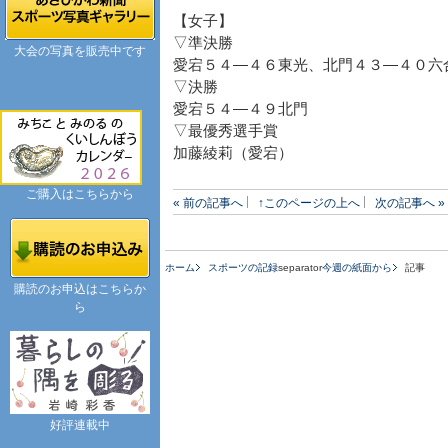
【女子】
▽準決勝
大会の写真を販売中です
愛宕５４―４６東光、北門４３―４０六
▽決勝
愛宕５４―４９北門
▽最優秀選手賞
加藤綾莉（愛宕）
ご購入はこちらから
« 前の記事へ
↑このページの上へ
次の記事へ »
ホーム
スポーツの記録
separator
今週の紙面から
記事
購読のお申込はこちらか
ら
好評連載中