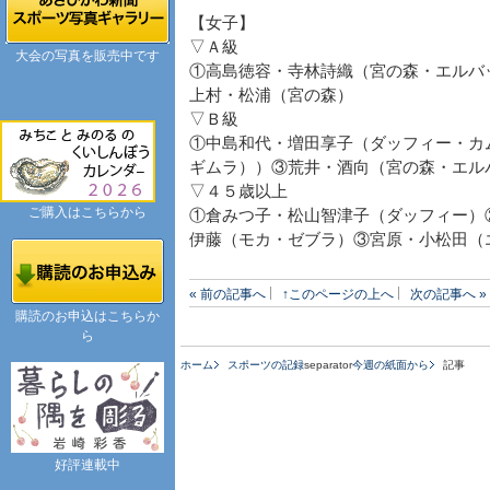
【女子】
▽Ａ級
大会の写真を販売中です
①高島徳容・寺林詩織（宮の森・エルバ
上村・松浦（宮の森）
▽Ｂ級
①中島和代・増田享子（ダッフィー・カ
ギムラ））③荒井・酒向（宮の森・エル
▽４５歳以上
ご購入はこちらから
①倉みつ子・松山智津子（ダッフィー）
伊藤（モカ・ゼブラ）③宮原・小松田（
« 前の記事へ
↑このページの上へ
次の記事へ »
購読のお申込はこちらか
ら
ホーム
スポーツの記録
separator
今週の紙面から
記事
好評連載中