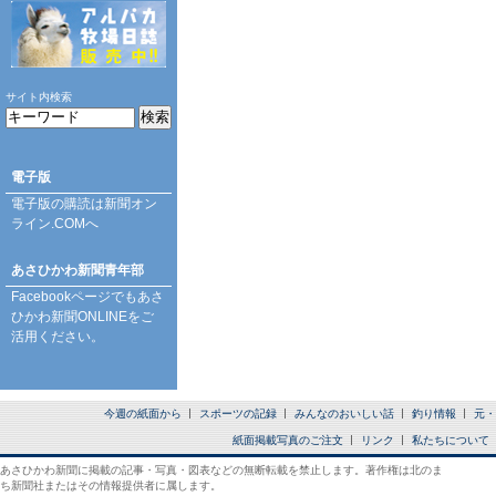
サイト内検索
電子版
電子版の購読は
新聞オン
ライン.COM
へ
あさひかわ新聞青年部
Facebookページ
でもあさ
ひかわ新聞ONLINEをご
活用ください。
今週の紙面から
スポーツの記録
みんなのおいしい話
釣り情報
元・
紙面掲載写真のご注文
リンク
私たちについて
あさひかわ新聞に掲載の記事・写真・図表などの無断転載を禁止します。著作権は北のま
ち新聞社またはその情報提供者に属します。