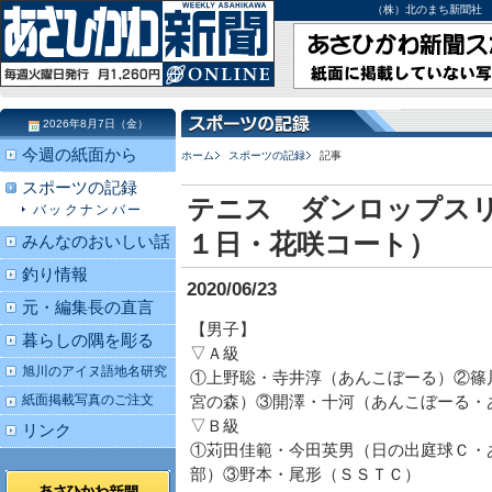
（株）北のまち新聞社 北海道
2026年8月7日（金）
今週の紙面から
ホーム
スポーツの記録
記事
スポーツの記録
テニス ダンロップス
バックナンバー
１日・花咲コート）
みんなのおいしい話
釣り情報
2020/06/23
元・編集長の直言
【男子】
暮らしの隅を彫る
▽Ａ級
旭川のアイヌ語地名研究
①上野聡・寺井淳（あんこぼーる）②篠
紙面掲載写真のご注文
宮の森）③開澤・十河（あんこぼーる・
▽Ｂ級
リンク
①苅田佳範・今田英男（日の出庭球Ｃ・
部）③野本・尾形（ＳＳＴＣ）