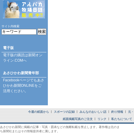
サイト内検索
電子版
電子版の購読は
新聞オン
ライン.COM
へ
あさひかわ新聞青年部
Facebookページ
でもあさ
ひかわ新聞ONLINEをご
活用ください。
今週の紙面から
スポーツの記録
みんなのおいしい話
釣り情報
元・
紙面掲載写真のご注文
リンク
私たちについて
あさひかわ新聞に掲載の記事・写真・図表などの無断転載を禁止します。著作権は北のま
ち新聞社またはその情報提供者に属します。