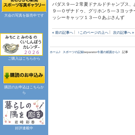
バダス９―２常夏ドナルドチャンプス、
９―０ザナドゥ、グリホン５―３ヨッチ
大会の写真を販売中です
ッシーキャッツ１３―０あぶさんず
« 前の記事へ
↑このページの上へ
次の記事へ »
ホーム
スポーツの記録
separator
今週の紙面から
記事
ご購入はこちらから
購読のお申込はこちらか
ら
好評連載中