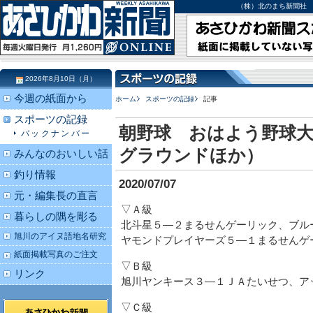
（株）北のまち新聞社 北海道
2026年8月10日（月）
今週の紙面から
ホーム
スポーツの記録
記事
スポーツの記録
朝野球 おはよう野球大
バックナンバー
グラウンドほか）
みんなのおいしい話
釣り情報
2020/07/07
元・編集長の直言
▽Ａ級
暮らしの隅を彫る
北斗星５―２まるせんゲーリック、ブル
旭川のアイヌ語地名研究
ヤモンドプレイヤーズ５―１まるせんゲ
紙面掲載写真のご注文
▽Ｂ級
リンク
旭川ヤンキース３―１ＪＡたいせつ、ア
▽Ｃ級