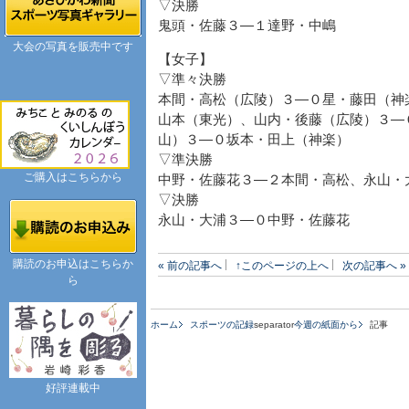
▽決勝
鬼頭・佐藤３―１達野・中嶋
大会の写真を販売中です
【女子】
▽準々決勝
本間・高松（広陵）３―０星・藤田（神
山本（東光）、山内・後藤（広陵）３―
山）３―０坂本・田上（神楽）
▽準決勝
ご購入はこちらから
中野・佐藤花３―２本間・高松、永山・
▽決勝
永山・大浦３―０中野・佐藤花
購読のお申込はこちらか
« 前の記事へ
↑このページの上へ
次の記事へ »
ら
ホーム
スポーツの記録
separator
今週の紙面から
記事
好評連載中