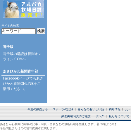
サイト内検索
電子版
電子版の購読は
新聞オン
ライン.COM
へ
あさひかわ新聞青年部
Facebookページ
でもあさ
ひかわ新聞ONLINEをご
活用ください。
今週の紙面から
スポーツの記録
みんなのおいしい話
釣り情報
元・
紙面掲載写真のご注文
リンク
私たちについて
あさひかわ新聞に掲載の記事・写真・図表などの無断転載を禁止します。著作権は北のま
ち新聞社またはその情報提供者に属します。