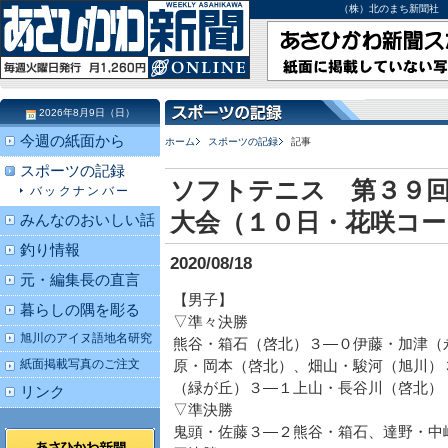
（株）北のまち新聞社 北海道
2026年8月9日（日）
今週の紙面から
ホーム
スポーツの記録
記事
スポーツの記録
ソフトテニス 第３９
バックナンバー
大会（１０日・花咲コー
みんなのおいしい話
釣り情報
2020/08/18
元・編集長の直言
【男子】
暮らしの隅を彫る
▽準々決勝
旭川のアイヌ語地名研究
熊谷・箱石（啓北）３―０伊藤・加津（
紙面掲載写真のご注文
原・岡本（啓北）、畑山・駿河（旭川）
（緑が丘）３―１上山・長谷川（啓北）
リンク
▽準決勝
鬼頭・佐藤３―２熊谷・箱石、達野・中