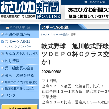
（株）北のまち新聞社 北海道
2026年8月7日（金）
今週の紙面から
ホーム
スポーツの記録
記事
スポーツの記録
軟式野球 旭川軟式野球
バックナンバー
ツＤＥＰＯ杯Ｃクラス交
みんなのおいしい話
か）
釣り情報
元・編集長の直言
2020/09/08
暮らしの隅を彫る
▽１回戦
旭川のアイヌ語地名研究
当麻１２―２凌雲・北鎮合同、比布７―
紙面掲載写真のご注文
山西合同１３―１東五条、愛宕東７―３
リンク
▽準決勝
当麻１０―０比布、愛宕東１３―４永山