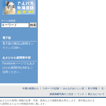
サイト内検索
電子版
電子版の購読は
新聞オン
ライン.COM
へ
あさひかわ新聞青年部
Facebookページ
でもあさ
ひかわ新聞ONLINEをご
活用ください。
今週の紙面から
スポーツの記録
みんなのおいしい話
釣り情報
元・
紙面掲載写真のご注文
リンク
私たちについて
あさひかわ新聞に掲載の記事・写真・図表などの無断転載を禁止します。著作権は北のま
ち新聞社またはその情報提供者に属します。