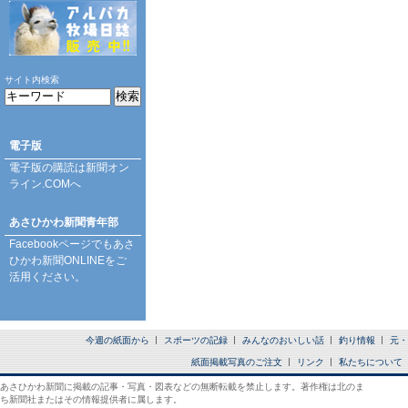
サイト内検索
電子版
電子版の購読は
新聞オン
ライン.COM
へ
あさひかわ新聞青年部
Facebookページ
でもあさ
ひかわ新聞ONLINEをご
活用ください。
今週の紙面から
スポーツの記録
みんなのおいしい話
釣り情報
元・
紙面掲載写真のご注文
リンク
私たちについて
あさひかわ新聞に掲載の記事・写真・図表などの無断転載を禁止します。著作権は北のま
ち新聞社またはその情報提供者に属します。