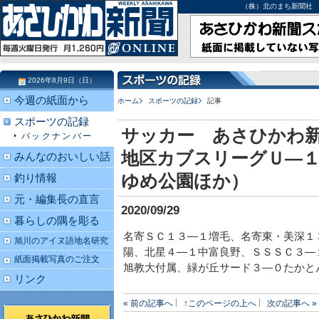
（株）北のまち新聞社 北海道
2026年8月9日（日）
今週の紙面から
ホーム
スポーツの記録
記事
スポーツの記録
サッカー あさひかわ
バックナンバー
地区カブスリーグＵ―１
みんなのおいしい話
ゆめ公園ほか）
釣り情報
元・編集長の直言
2020/09/29
暮らしの隅を彫る
名寄ＳＣ１３―１増毛、名寄東・美深１
旭川のアイヌ語地名研究
陽、北星４―１中富良野、ＳＳＳＣ３―
紙面掲載写真のご注文
旭教大付属、緑が丘サード３―０たかと
リンク
« 前の記事へ
↑このページの上へ
次の記事へ »