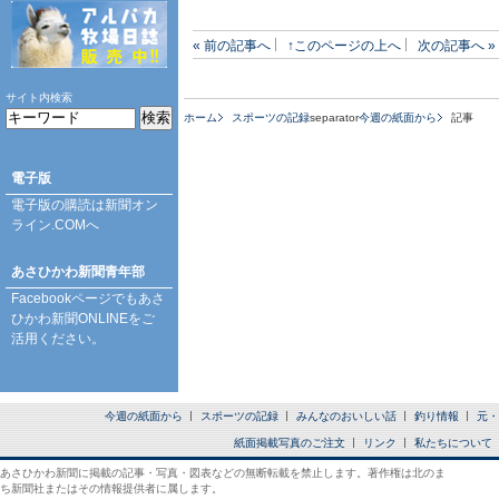
« 前の記事へ
↑このページの上へ
次の記事へ »
サイト内検索
ホーム
スポーツの記録
separator
今週の紙面から
記事
電子版
電子版の購読は
新聞オン
ライン.COM
へ
あさひかわ新聞青年部
Facebookページ
でもあさ
ひかわ新聞ONLINEをご
活用ください。
今週の紙面から
スポーツの記録
みんなのおいしい話
釣り情報
元・
紙面掲載写真のご注文
リンク
私たちについて
あさひかわ新聞に掲載の記事・写真・図表などの無断転載を禁止します。著作権は北のま
ち新聞社またはその情報提供者に属します。