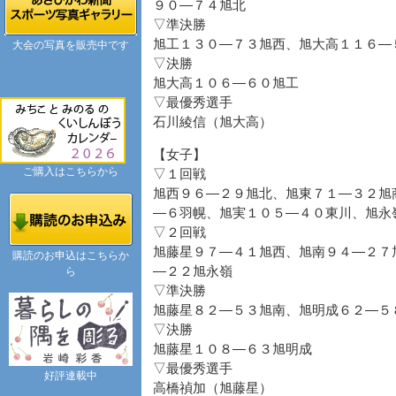
９０―７４旭北
▽準決勝
旭工１３０―７３旭西、旭大高１１６―
大会の写真を販売中です
▽決勝
旭大高１０６―６０旭工
▽最優秀選手
石川綾信（旭大高）
【女子】
ご購入はこちらから
▽１回戦
旭西９６―２９旭北、旭東７１―３２旭
―６羽幌、旭実１０５―４０東川、旭永
▽２回戦
旭藤星９７―４１旭西、旭南９４―２７
購読のお申込はこちらか
―２２旭永嶺
ら
▽準決勝
旭藤星８２―５３旭南、旭明成６２―５
▽決勝
旭藤星１０８―６３旭明成
▽最優秀選手
好評連載中
高橋禎加（旭藤星）