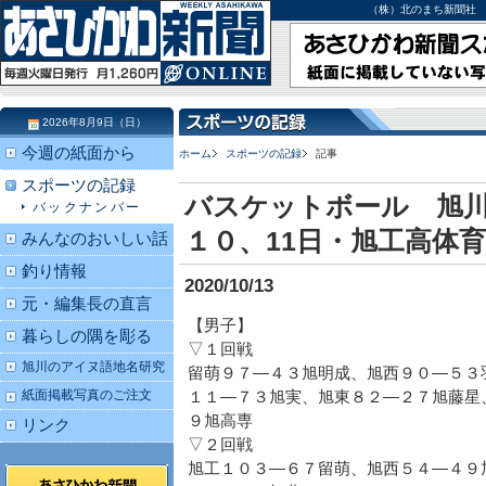
（株）北のまち新聞社 北海道
2026年8月9日（日）
今週の紙面から
ホーム
スポーツの記録
記事
スポーツの記録
バスケットボール 旭
バックナンバー
１０、11日・旭工高体
みんなのおいしい話
釣り情報
2020/10/13
元・編集長の直言
【男子】
暮らしの隅を彫る
▽１回戦
旭川のアイヌ語地名研究
留萌９７―４３旭明成、旭西９０―５３
紙面掲載写真のご注文
１１―７３旭実、旭東８２―２７旭藤星
９旭高専
リンク
▽２回戦
旭工１０３―６７留萌、旭西５４―４９