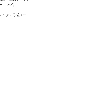
ーシング）
シング）③佐々木