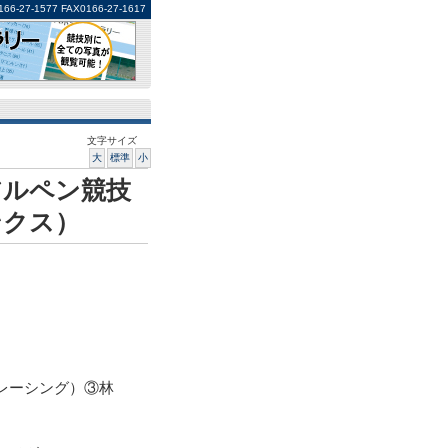
1577 FAX0166-27-1617
文字サイズ
大
標準
小
アルペン競技
ンクス）
レーシング）③林