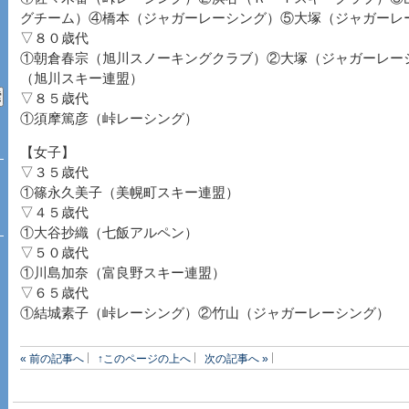
グチーム）④橋本（ジャガーレーシング）⑤大塚（ジャガーレ
▽８０歳代
①朝倉春宗（旭川スノーキングクラブ）②大塚（ジャガーレー
（旭川スキー連盟）
▽８５歳代
①須摩篤彦（峠レーシング）
【女子】
▽３５歳代
①篠永久美子（美幌町スキー連盟）
▽４５歳代
①大谷抄織（七飯アルペン）
▽５０歳代
①川島加奈（富良野スキー連盟）
▽６５歳代
①結城素子（峠レーシング）②竹山（ジャガーレーシング）
« 前の記事へ
↑このページの上へ
次の記事へ »