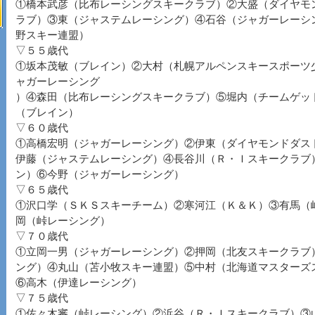
①橋本武彦（比布レーシングスキークラブ）②大盛（ダイヤモ
ラブ）③東（ジャステムレーシング）④石谷（ジャガーレーシ
野スキー連盟）
▽５５歳代
①坂本茂敏（ブレイン）②大村（札幌アルペンスキースポーツ
ャガーレーシング
）④森田（比布レーシングスキークラブ）⑤堀内（チームゲッ
（ブレイン）
▽６０歳代
①高橋宏明（ジャガーレーシング）②伊東（ダイヤモンドダス
伊藤（ジャステムレーシング）④長谷川（Ｒ・Ｉスキークラブ
ン）⑥今野（ジャガーレーシング）
▽６５歳代
①沢口学（ＳＫＳスキーチーム）②寒河江（Ｋ＆Ｋ）③有馬（
岡（峠レーシング）
▽７０歳代
①立岡一男（ジャガーレーシング）②押岡（北友スキークラブ
ング）④丸山（苫小牧スキー連盟）⑤中村（北海道マスターズ
⑥高木（伊達レーシング）
▽７５歳代
①佐々木審（峠レーシング）②浜谷（Ｒ・Ｉスキークラブ）③