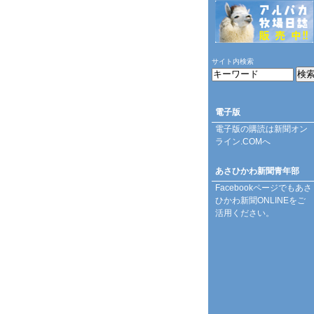
サイト内検索
電子版
電子版の購読は
新聞オン
ライン.COM
へ
あさひかわ新聞青年部
Facebookページ
でもあさ
ひかわ新聞ONLINEをご
活用ください。