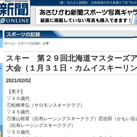
（株）北のまち新聞社 北海道旭川市８条通６丁目 TEL0166-27-
ホーム
スポーツの記録
記事
スキー 第２９回北海道マスターズ
大会（１月３１日・カムイスキーリ
話
2021/02/02
【男子】
▽４０歳代
究
①松崎孝弘（サロモンスキークラブ）
▽４５歳代
①漆山裕章（比布レーシングスキークラブ）②吉田（かもい岳
（比布レーシングスキークラブ）
▽５０歳代