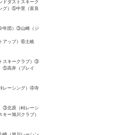
ンドダストスキーク
ング）⑤中里（富良
少年団）③山崎（ジ
トアップ）⑥土岐
トスキークラブ）③
）⑤高井（ブレイ
峠レーシング）④寺
）③北原（峠レーシ
スキー旭川クラブ）
山崎（旭川レーシン