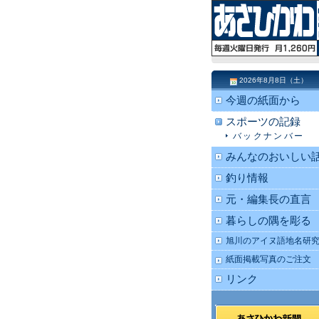
2026年8月8日（土）
今週の紙面から
スポーツの記録
バックナンバー
みんなのおいしい
釣り情報
元・編集長の直言
暮らしの隅を彫る
旭川のアイヌ語地名研
紙面掲載写真のご注文
リンク