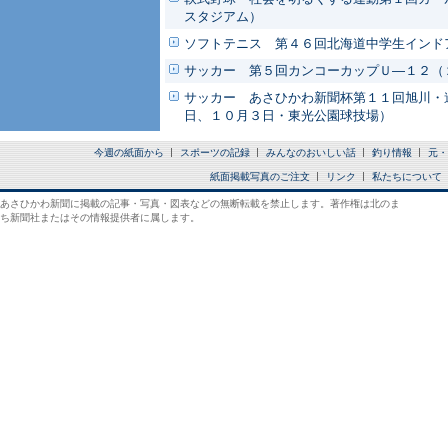
スタジアム）
ソフトテニス 第４６回北海道中学生インド
サッカー 第５回カンコーカップＵ―１２（
サッカー あさひかわ新聞杯第１１回旭川・
日、１０月３日・東光公園球技場）
今週の紙面から
スポーツの記録
みんなのおいしい話
釣り情報
元・
紙面掲載写真のご注文
リンク
私たちについて
あさひかわ新聞に掲載の記事・写真・図表などの無断転載を禁止します。著作権は北のま
ち新聞社またはその情報提供者に属します。