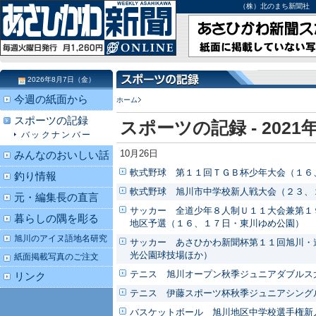
（株）北のまち新聞社 北海道
2026年8月7日（金）
今週の紙面から
ホーム
スポーツの記録
スポーツの記録 - 2021
バックナンバー
10月26日
みんなのおいしい話
軟式野球 第１１回ＴＧＢ杯少年大会（１６
釣り情報
軟式野球 旭川市中学校新人戦大会（２３、
元・編集長の直言
サッカー 全道少年８人制Ｕ１１大会兼第１
暮らしの隅を彫る
地区予選（１６、１７日・東川ゆめ公園）
旭川のアイヌ語地名研究
サッカー あさひかわ新聞杯第１１回旭川・
光公園球技場ほか）
紙面掲載写真のご注文
テニス 旭川オープン秋季ジュニアダブルス
リンク
テニス 伊藤スポーツ杯秋季ジュニアシング
バスケットボール 旭川地区中学校選手権新