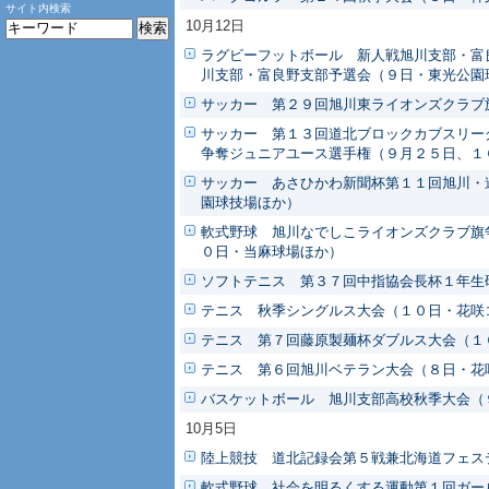
サイト内検索
10月12日
ラグビーフットボール 新人戦旭川支部・富
川支部・富良野支部予選会（９日・東光公園
サッカー 第２９回旭川東ライオンズクラブ
サッカー 第１３回道北ブロックカブスリー
争奪ジュニアユース選手権（９月２５日、１
サッカー あさひかわ新聞杯第１１回旭川・
園球技場ほか）
軟式野球 旭川なでしこライオンズクラブ旗
０日・当麻球場ほか）
ソフトテニス 第３７回中指協会長杯１年生
テニス 秋季シングルス大会（１０日・花咲
テニス 第７回藤原製麺杯ダブルス大会（１
テニス 第６回旭川ベテラン大会（８日・花
バスケットボール 旭川支部高校秋季大会（
10月5日
陸上競技 道北記録会第５戦兼北海道フェス
軟式野球 社会を明るくする運動第１回ガー