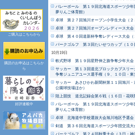
バレーボール 第１９回北海道スポーツ少年
夢りんご体育館）
卓球 第２７回旭川オープン小学生大会（２
卓球 第２７回旭川オープンレディース大会
ご購入はこちらから
卓球 第４０回道新杯争奪レディース大会（
パークゴルフ 第３回たいせつカップ（１０
10月19日
軟式野球 第１９回星野伸之旗争奪少年大会
購読のお申込はこちらか
ら
サッカー 第１３回道北ブロックカブスリー
争奪ジュニアユース選手権（９、１０日・東
サッカー あさひかわ新聞杯第１１回旭川・
公園球技場ほか）
陸上競技 道北記録会第６戦（１６日・花咲
好評連載中
バレーボール 第１９回北海道スポーツ少年
夢りんご体育館）
卓球 北海道中学校選抜大会旭川地区予選会
剣道 第３６回北海道スポーツ少年団交流大
パークゴルフ 第２４回秋季大会（３日・神