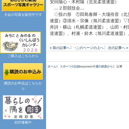
安田陽心・木村陽（北見柔道連盟）
…２部競技会…
◇投の形 ①田島春輝・大場伶音（北
大会の写真を販売中です
連盟）③清水・宗像（旭川柔道連盟）▽
井詩・横山（札幌柔道連盟）、山田・村
道連盟）、村瀬・鈴木（旭川柔道連盟）
« 前の記事へ
↑このページの上へ
次の記事へ »
ご購入はこちらから
ホーム
スポーツの記録
separator
今週の紙面から
記事
購読のお申込はこちらか
ら
好評連載中