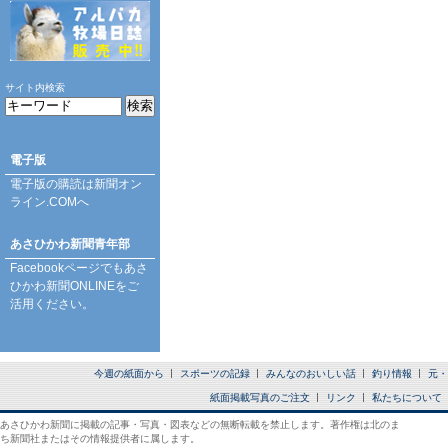
サイト内検索
電子版
電子版の購読は
新聞オン
ライン.COM
へ
あさひかわ新聞青年部
Facebookページ
でもあさ
ひかわ新聞ONLINEをご
活用ください。
今週の紙面から
スポーツの記録
みんなのおいしい話
釣り情報
元・
紙面掲載写真のご注文
リンク
私たちについて
あさひかわ新聞に掲載の記事・写真・図表などの無断転載を禁止します。著作権は北のま
ち新聞社またはその情報提供者に属します。