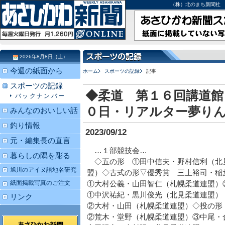
（株）北のまち新聞社 北海道
2026年8月8日（土）
今週の紙面から
ホーム
スポーツの記録
記事
スポーツの記録
◆柔道 第１６回講道館
バックナンバー
０日・リアルター夢り
みんなのおいしい話
釣り情報
2023/09/12
元・編集長の直言
…１部競技会…
暮らしの隅を彫る
◇五の形 ①田中信夫・野村信利（北
旭川のアイヌ語地名研究
盟）◇古式の形▽優秀賞 三上裕司・
紙面掲載写真のご注文
①大村公義・山田智仁（札幌柔道連盟
①中沢祐紀・黒川俊光（北見柔道連盟）
リンク
②大村・山田（札幌柔道連盟）◇投の形
②荒木・堂野（札幌柔道連盟）③中尾