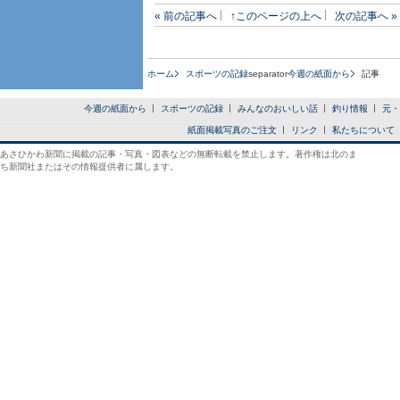
« 前の記事へ
↑このページの上へ
次の記事へ »
ホーム
スポーツの記録
separator
今週の紙面から
記事
今週の紙面から
スポーツの記録
みんなのおいしい話
釣り情報
元・
紙面掲載写真のご注文
リンク
私たちについて
あさひかわ新聞に掲載の記事・写真・図表などの無断転載を禁止します。著作権は北のま
ち新聞社またはその情報提供者に属します。