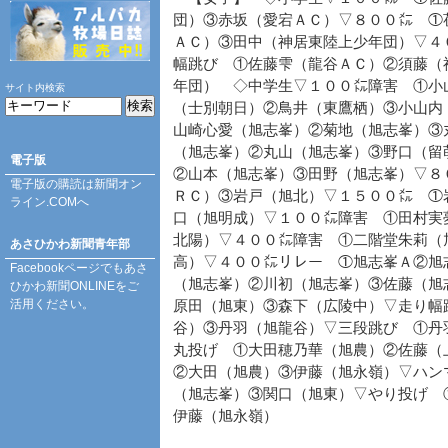
団）③赤坂（愛宕ＡＣ）▽８００㍍ ①
ＡＣ）③田中（神居東陸上少年団）▽４
幅跳び ①佐藤雫（龍谷ＡＣ）②須藤（
年団） ◇中学生▽１００㍍障害 ①小
サイト内検索
（士別朝日）②鳥井（東鷹栖）③小山内
山崎心愛（旭志峯）②菊地（旭志峯）③
（旭志峯）②丸山（旭志峯）③野口（留
電子版
②山本（旭志峯）③田野（旭志峯）▽８
電子版の購読は
新聞オン
ＲＣ）③岩戸（旭北）▽１５００㍍ ①
ライン.COM
へ
口（旭明成）▽１００㍍障害 ①田村実
北陽）▽４００㍍障害 ①二階堂朱莉（
あさひかわ新聞青年部
高）▽４００㍍リレー ①旭志峯Ａ②旭
Facebookページ
でもあさ
（旭志峯）②川初（旭志峯）③佐藤（旭
ひかわ新聞ONLINEをご
活用ください。
原田（旭東）③森下（広陵中）▽走り幅
谷）③丹羽（旭龍谷）▽三段跳び ①丹
丸投げ ①大田穂乃華（旭農）②佐藤（
②大田（旭農）③伊藤（旭永嶺）▽ハン
（旭志峯）③関口（旭東）▽やり投げ 
伊藤（旭永嶺）