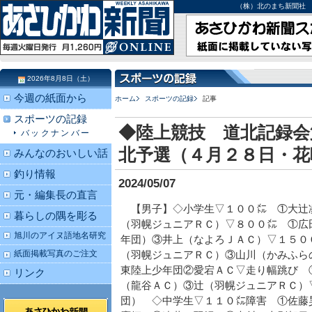
（株）北のまち新聞社 北海道
2026年8月8日（土）
今週の紙面から
ホーム
スポーツの記録
記事
スポーツの記録
◆陸上競技 道北記録会
バックナンバー
北予選（４月２８日・花
みんなのおいしい話
釣り情報
2024/05/07
元・編集長の直言
【男子】◇小学生▽１００㍍ ①大辻
暮らしの隅を彫る
（羽幌ジュニアＲＣ）▽８００㍍ ①広
旭川のアイヌ語地名研究
年団）③井上（なよろＪＡＣ）▽１５０
紙面掲載写真のご注文
（羽幌ジュニアＲＣ）③山川（かみふら
東陸上少年団②愛宕ＡＣ▽走り幅跳び 
リンク
（龍谷ＡＣ）③辻（羽幌ジュニアＲＣ）
団） ◇中学生▽１１０㍍障害 ①佐藤