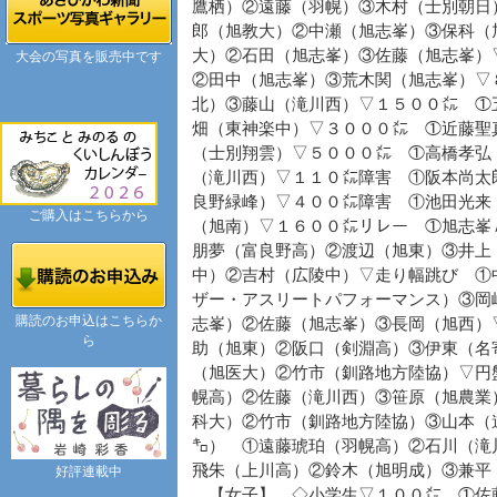
鷹栖）②遠藤（羽幌）③木村（士別朝日
郎（旭教大）②中瀬（旭志峯）③保科（
大）②石田（旭志峯）③佐藤（旭志峯）
大会の写真を販売中です
②田中（旭志峯）③荒木関（旭志峯）▽
北）③藤山（滝川西）▽１５００㍍ ①
畑（東神楽中）▽３０００㍍ ①近藤聖
（士別翔雲）▽５０００㍍ ①高橋孝弘
（滝川西）▽１１０㍍障害 ①阪本尚太
良野緑峰）▽４００㍍障害 ①池田光来
ご購入はこちらから
（旭南）▽１６００㍍リレー ①旭志峯
朋夢（富良野高）②渡辺（旭東）③井上
中）②吉村（広陵中）▽走り幅跳び ①
ザー・アスリートパフォーマンス）③岡
購読のお申込はこちらか
志峯）②佐藤（旭志峯）③長岡（旭西）
ら
助（旭東）②阪口（剣淵高）③伊東（名
（旭医大）②竹市（釧路地方陸協）▽円
幌高）②佐藤（滝川西）③笹原（旭農業
科大）②竹市（釧路地方陸協）③山本（
㌔） ①遠藤琥珀（羽幌高）②石川（滝
飛朱（上川高）②鈴木（旭明成）③兼平
好評連載中
【女子】 ◇小学生▽１００㍍ ①佐