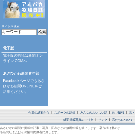
サイト内検索
電子版
電子版の購読は
新聞オン
ライン.COM
へ
あさひかわ新聞青年部
Facebookページ
でもあさ
ひかわ新聞ONLINEをご
活用ください。
今週の紙面から
スポーツの記録
みんなのおいしい話
釣り情報
元・
紙面掲載写真のご注文
リンク
私たちについて
あさひかわ新聞に掲載の記事・写真・図表などの無断転載を禁止します。著作権は北のま
ち新聞社またはその情報提供者に属します。