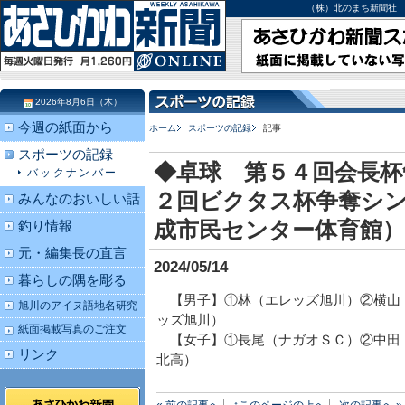
（株）北のまち新聞社 北海道
2026年8月6日（木）
今週の紙面から
ホーム
スポーツの記録
記事
スポーツの記録
◆卓球 第５４回会長杯
バックナンバー
２回ビクタス杯争奪シ
みんなのおいしい話
成市民センター体育館）
釣り情報
元・編集長の直言
2024/05/14
暮らしの隅を彫る
【男子】①林（エレッズ旭川）②横山
旭川のアイヌ語地名研究
ッズ旭川）
紙面掲載写真のご注文
【女子】①長尾（ナガオＳＣ）②中田
リンク
北高）
« 前の記事へ
↑このページの上へ
次の記事へ »