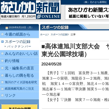
（株）北のまち新聞社 北海道
2026年8月10日（月）
今週の紙面から
ホーム
スポーツの記録
記事
スポーツの記録
■高体連旭川支部大会 
バックナンバー
東光公園球技場）
みんなのおいしい話
釣り情報
2024/05/28
元・編集長の直言
【男子】▽１回戦 富良野３―１旭農
暮らしの隅を彫る
旭東３―０留萌、旭龍谷３―２旭商、旭
旭川のアイヌ語地名研究
戦 旭実１４―０富良野、旭北４―０旭
紙面掲載写真のご注文
旭志峯５―１旭南▽準決勝 旭実５―０
―０旭志峯
リンク
【女子】▽決勝 旭実７―０旭南・稚