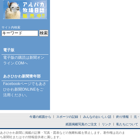
サイト内検索
電子版
電子版の購読は
新聞オン
ライン.COM
へ
あさひかわ新聞青年部
Facebookページ
でもあさ
ひかわ新聞ONLINEをご
活用ください。
今週の紙面から
スポーツの記録
みんなのおいしい話
釣り情報
元・
紙面掲載写真のご注文
リンク
私たちについて
あさひかわ新聞に掲載の記事・写真・図表などの無断転載を禁止します。著作権は北のま
ち新聞社またはその情報提供者に属します。