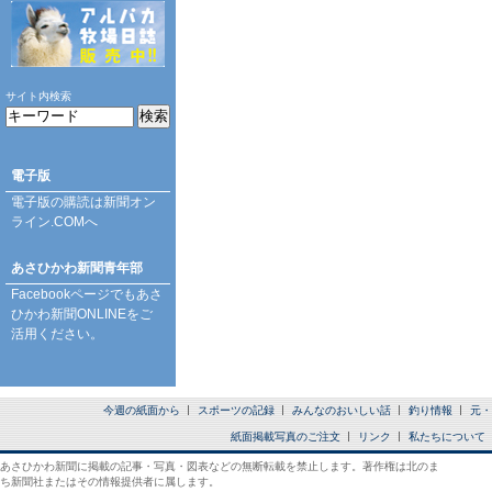
サイト内検索
電子版
電子版の購読は
新聞オン
ライン.COM
へ
あさひかわ新聞青年部
Facebookページ
でもあさ
ひかわ新聞ONLINEをご
活用ください。
今週の紙面から
スポーツの記録
みんなのおいしい話
釣り情報
元・
紙面掲載写真のご注文
リンク
私たちについて
あさひかわ新聞に掲載の記事・写真・図表などの無断転載を禁止します。著作権は北のま
ち新聞社またはその情報提供者に属します。