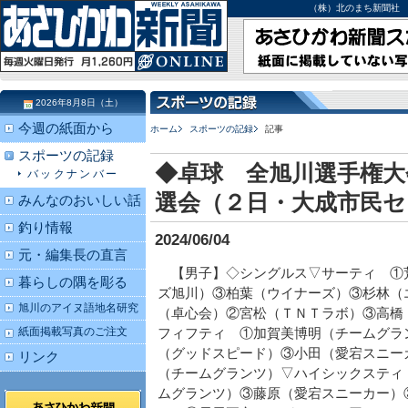
（株）北のまち新聞社 北海道
2026年8月8日（土）
今週の紙面から
ホーム
スポーツの記録
記事
スポーツの記録
◆卓球 全旭川選手権大
バックナンバー
選会（２日・大成市民
みんなのおいしい話
釣り情報
2024/06/04
元・編集長の直言
【男子】◇シングルス▽サーティ ①
暮らしの隅を彫る
ズ旭川）③柏葉（ウイナーズ）③杉林（
旭川のアイヌ語地名研究
（卓心会）②宮松（ＴＮＴラボ）③高橋
紙面掲載写真のご注文
フィフティ ①加賀美博明（チームグラ
（グッドスピード）③小田（愛宕スニー
リンク
（チームグランツ）▽ハイシックスティ
ムグランツ）③藤原（愛宕スニーカー）