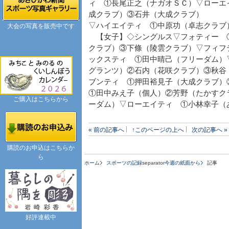
ィ ①長尾正之（ナガオＳＣ）▽ローエ
成クラブ）③石井（大成クラブ）
▽ハイエイティ ①中原功（卓志クラブ
大会の写真を販売中です
【女子】◇シングルス▽フォティー 
クラブ）③下條（陵雲クラブ）▽フィフ
ックスティ ①田中晴己（フリーダム）
グランツ）②石内（花咲クラブ）③秋谷
ブンティ ①押田裕見子（大成クラブ
①田中みえ子（個人）②芳野（たかすク
ご購入はこちらから
ーダム）▽ローエイティ ①小林幸子（
« 前の記事へ
↑このページの上へ
次の記事へ »
購読のお申込はこちらか
ら
ホーム
スポーツの記録
separator
今週の紙面から
記事
好評連載中