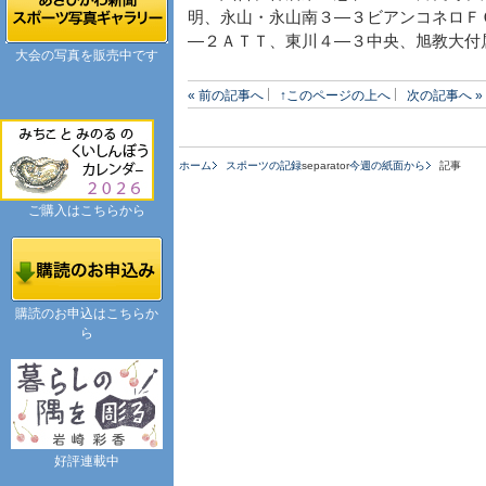
明、永山・永山南３―３ビアンコネロＦ
―２ＡＴＴ、東川４―３中央、旭教大付
大会の写真を販売中です
« 前の記事へ
↑このページの上へ
次の記事へ »
ホーム
スポーツの記録
separator
今週の紙面から
記事
ご購入はこちらから
購読のお申込はこちらか
ら
好評連載中