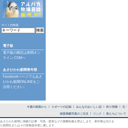
サイト内検索
電子版
電子版の購読は
新聞オン
ライン.COM
へ
あさひかわ新聞青年部
Facebookページ
でもあさ
ひかわ新聞ONLINEをご
活用ください。
今週の紙面から
スポーツの記録
みんなのおいしい話
釣り情報
元・
紙面掲載写真のご注文
リンク
私たちについて
あさひかわ新聞に掲載の記事・写真・図表などの無断転載を禁止します。著作権は北のま
ち新聞社またはその情報提供者に属します。