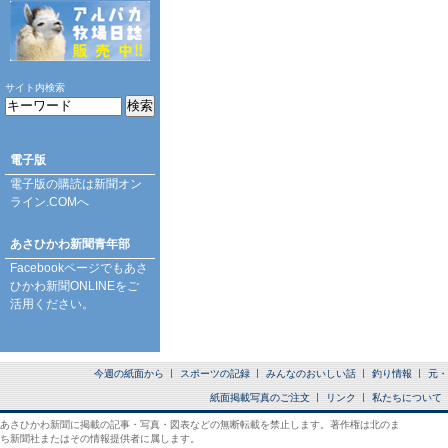
サイト内検索
電子版
電子版の購読は
新聞オン
ライン.COM
へ
あさひかわ新聞青年部
Facebookページ
でもあさ
ひかわ新聞ONLINEをご
活用ください。
今週の紙面から
スポーツの記録
みんなのおいしい話
釣り情報
元・
紙面掲載写真のご注文
リンク
私たちについて
あさひかわ新聞に掲載の記事・写真・図表などの無断転載を禁止します。著作権は北のま
ち新聞社またはその情報提供者に属します。