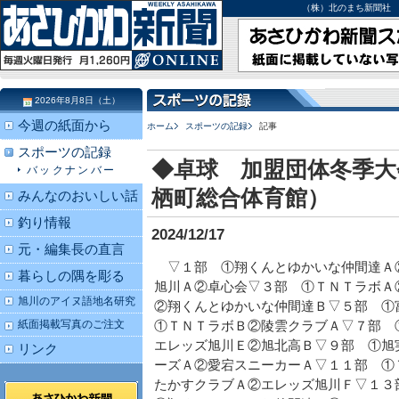
（株）北のまち新聞社 北海道
2026年8月8日（土）
今週の紙面から
ホーム
スポーツの記録
記事
スポーツの記録
◆卓球 加盟団体冬季大
バックナンバー
栖町総合体育館）
みんなのおいしい話
釣り情報
2024/12/17
元・編集長の直言
▽１部 ①翔くんとゆかいな仲間達Ａ
暮らしの隅を彫る
旭川Ａ②卓心会▽３部 ①ＴＮＴラボＡ
旭川のアイヌ語地名研究
②翔くんとゆかいな仲間達Ｂ▽５部 
紙面掲載写真のご注文
①ＴＮＴラボＢ②陵雲クラブＡ▽７部 
エレッズ旭川Ｅ②旭北高Ｂ▽９部 ①旭
リンク
ーズＡ②愛宕スニーカーＡ▽１１部 ①
たかすクラブＡ②エレッズ旭川Ｆ▽１