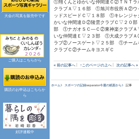
①翔くんとゆかいな仲間達Ｃ②ＴＮＴラ
クラブＡ▽１６部 ①旭川市役所Ａ②ウ
ッドスピードＣ▽１８部 ①キレンジャ
大会の写真を販売中です
かいな仲間達Ｄ②陵雲クラブＣ▽２０部
部 ①ナガオＳＣ―Ｃ②東神楽クラブＡ
いな仲間達Ｅ▽２３部 ①大成クラブＡ
ラブ②ノースゲート▽２５部 ①チーム
クラブＣ②チームキヨスギＣ
ご購入はこちらから
« 前の記事へ
↑このページの上へ
次の記事へ »
ホーム
スポーツの記録
separator
今週の紙面から
記事
購読のお申込はこちらか
ら
好評連載中