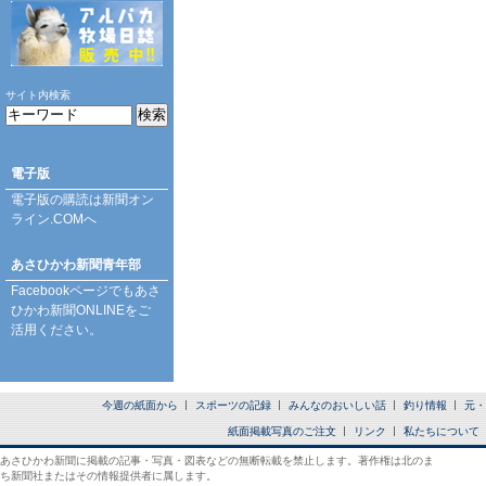
サイト内検索
電子版
電子版の購読は
新聞オン
ライン.COM
へ
あさひかわ新聞青年部
Facebookページ
でもあさ
ひかわ新聞ONLINEをご
活用ください。
今週の紙面から
スポーツの記録
みんなのおいしい話
釣り情報
元・
紙面掲載写真のご注文
リンク
私たちについて
あさひかわ新聞に掲載の記事・写真・図表などの無断転載を禁止します。著作権は北のま
ち新聞社またはその情報提供者に属します。