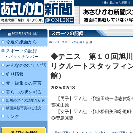
（株）北のまち新聞社 北海道
2026年8月7日（金）
今週の紙面から
ホーム
スポーツの記録
記事
スポーツの記録
◆テニス 第１０回旭
バックナンバー
リクルートスタッフィ
みんなのおいしい話
館）
釣り情報
元・編集長の直言
2025/02/18
暮らしの隅を彫る
【男子】▽Ａ組 ①窪田純一②志賀③
旭川のアイヌ語地名研究
部④山原
紙面掲載写真のご注文
【女子】▽Ａ組 ①小松田美和②返町
リンク
③豊島④森
« 前の記事へ
↑このページの上へ
次の記事へ »