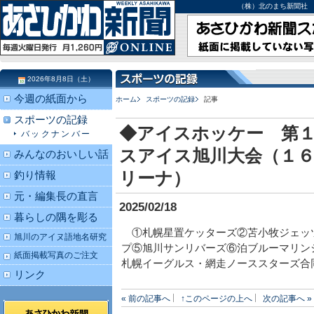
（株）北のまち新聞社 北海道
2026年8月8日（土）
今週の紙面から
ホーム
スポーツの記録
記事
スポーツの記録
◆アイスホッケー 第
バックナンバー
スアイス旭川大会（１
みんなのおいしい話
リーナ）
釣り情報
元・編集長の直言
2025/02/18
暮らしの隅を彫る
①札幌星置ケッターズ②苫小牧ジェッ
旭川のアイヌ語地名研究
プ⑤旭川サンリバーズ⑥泊ブルーマリン
紙面掲載写真のご注文
札幌イーグルス・網走ノーススターズ合
リンク
« 前の記事へ
↑このページの上へ
次の記事へ »