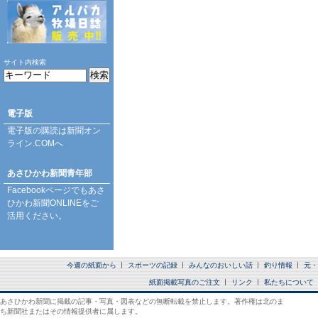
サイト内検索
電子版
電子版の購読は
新聞オン
ライン.COM
へ
あさひかわ新聞青年部
Facebookページ
でもあさ
ひかわ新聞ONLINEをご
活用ください。
今週の紙面から
スポーツの記録
みんなのおいしい話
釣り情報
元・
紙面掲載写真のご注文
リンク
私たちについて
あさひかわ新聞に掲載の記事・写真・図表などの無断転載を禁止します。著作権は北のま
ち新聞社またはその情報提供者に属します。