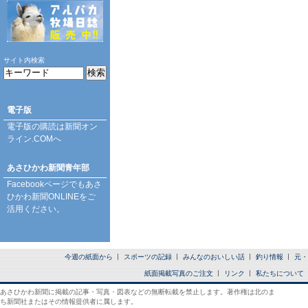
サイト内検索
電子版
電子版の購読は
新聞オン
ライン.COM
へ
あさひかわ新聞青年部
Facebookページ
でもあさ
ひかわ新聞ONLINEをご
活用ください。
今週の紙面から
スポーツの記録
みんなのおいしい話
釣り情報
元・
紙面掲載写真のご注文
リンク
私たちについて
あさひかわ新聞に掲載の記事・写真・図表などの無断転載を禁止します。著作権は北のま
ち新聞社またはその情報提供者に属します。