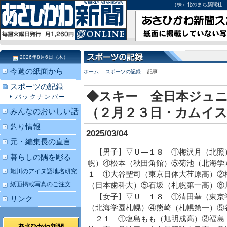
（株）北のまち新聞社 北海道
2026年8月6日（木）
今週の紙面から
ホーム
スポーツの記録
記事
スポーツの記録
◆スキー 全日本ジュ
バックナンバー
（２月２３日・カムイ
みんなのおいしい話
釣り情報
2025/03/04
元・編集長の直言
【男子】▽Ｕ―１８ ①梅沢月（北照
暮らしの隅を彫る
幌）④松本（秋田角館）⑤菊池（北海学
旭川のアイヌ語地名研究
１ ①大谷聖司（東京日体大荏原高）②
紙面掲載写真のご注文
（日本歯科大）⑤石坂（札幌第一高）⑥
【女子】▽Ｕ―１８ ①清田華（東京
リンク
（北海学園札幌）④熊崎（札幌第一）⑤
―２１ ①塩島もも（旭明成高）②福島