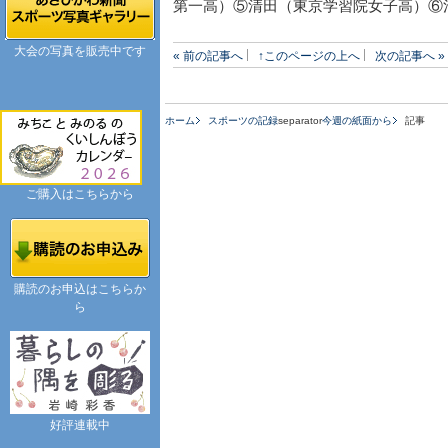
第一高）⑤清田（東京学習院女子高）⑥
大会の写真を販売中です
« 前の記事へ
↑このページの上へ
次の記事へ »
ホーム
スポーツの記録
separator
今週の紙面から
記事
ご購入はこちらから
購読のお申込はこちらか
ら
好評連載中