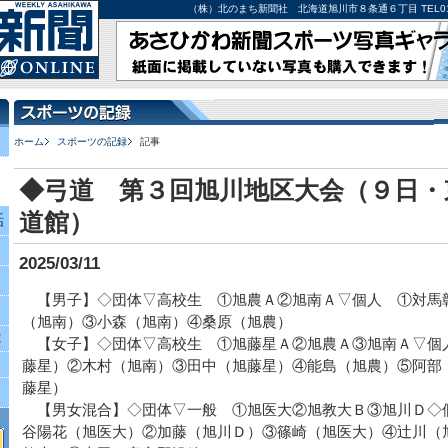
（株）北のまち新聞社 北海道旭川市８条通６丁目 TEL0166-27-
ホーム
スポーツの記録
記事
◆弓道 第３回旭川地区大会（９日・
道館）
話
2025/03/11
【男子】◇団体▽高校生 ①旭農Ａ②旭南Ａ▽個人 ①対馬
（旭南）③小森（旭南）④桑原（旭農）
究
【女子】◇団体▽高校生 ①旭藤星Ａ②旭農Ａ③旭南Ａ▽個
藤星）②木村（旭南）③田中（旭藤星）④能島（旭農）⑤阿部
藤星）
【男女混合】◇団体▽一般 ①旭医大②旭教大Ｂ③旭川Ｄ◇
谷陽花（旭医大）②加藤（旭川Ｄ）③篠崎（旭医大）④辻川（