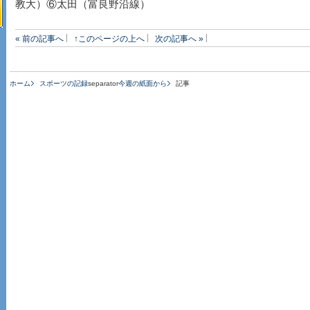
教大）⑥太田（富良野沿線）
« 前の記事へ
↑このページの上へ
次の記事へ »
ホーム
スポーツの記録
separator
今週の紙面から
記事