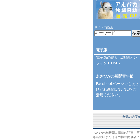
サイト内検索
電子版
電子版の購読は
新聞オン
ライン.COM
へ
あさひかわ新聞青年部
Facebookページ
でもあさ
ひかわ新聞ONLINEをご
活用ください。
今週の紙面
あさひかわ新聞に掲載の記事・写
ち新聞社またはその情報提供者に