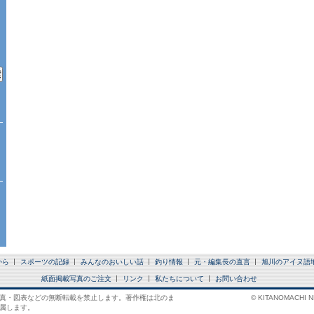
から
スポーツの記録
みんなのおいしい話
釣り情報
元・編集長の直言
旭川のアイヌ語
紙面掲載写真のご注文
リンク
私たちについて
お問い合わせ
真・図表などの無断転載を禁止します。著作権は北のま
© KITANOMACHI NE
属します。