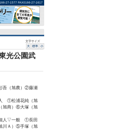
1577 FAX0166-27-1617
文字サイズ
大
標準
小
東光公園武
彰吾（旭農）②藤瀬
人 ①松浦花純（旭
（旭商）⑥大塚（旭
個人▽一般 ①長田
旭川Ａ）⑤手塚（旭