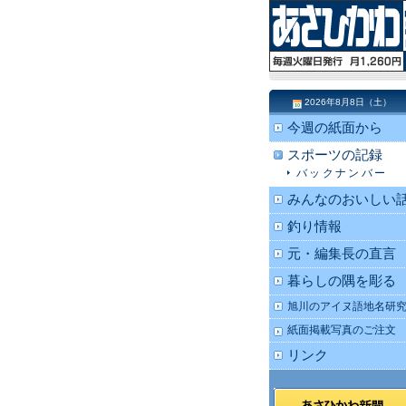
2026年8月8日（土）
今週の紙面から
スポーツの記録
バックナンバー
みんなのおいしい
釣り情報
元・編集長の直言
暮らしの隅を彫る
旭川のアイヌ語地名研
紙面掲載写真のご注文
リンク