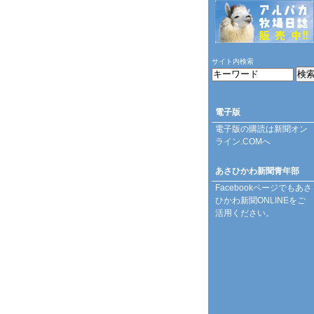
サイト内検索
電子版
電子版の購読は
新聞オン
ライン.COM
へ
あさひかわ新聞青年部
Facebookページ
でもあさ
ひかわ新聞ONLINEをご
活用ください。