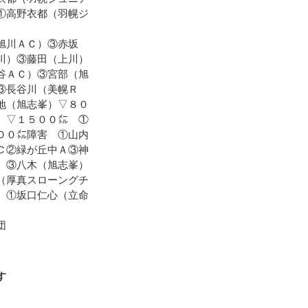
①高野衣都（羽幌ジ
旭川ＡＣ）③赤坂
川）③藤田（上川）
谷ＡＣ）③宮部（旭
③長谷川（美幌Ｒ
地（旭志峯）▽８０
）▽１５００㍍ ①
００㍍障害 ①山内
Ｃ②緑が丘中Ａ③神
）③八木（旭志峯）
（厚真スローングチ
 ①坂口仁心（立命
団
す