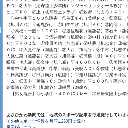
ＲＣ）②大平（足寄陸上少年団）▽ジャベリックボール投げ 
ュニアＲＣ）②上（枝幸陸上クラブ）③牧野（なよろＪＡＣ）
◇中学生▽１００㍍障害 ①笹田虹心（美幌ＲＣ）②髙橋（
（旭川ＡＣ）▽砲丸投げ ①山中生吹（旭川ＡＣ）②阿部（上
◇高校・一般▽１００㍍ ①遊佐瑠花（旭龍谷）②石田（龍
龍谷）▽２００㍍ ①酒井梨帆（旭龍谷）②中村（緑が丘中）
Ｃ）▽４００㍍ ①藤原美結（旭志峯）②猪股（旭志峯）③菊
０㍍ ①人見仁菜（旭龍谷）②大西（旭龍谷）③中村（旭志峯
人見仁菜（旭龍谷）②大西（旭龍谷）③高橋（旭川ＡＣ）▽１
咲耶（旭志峯）②金住（旭志峯）▽４００㍍リレー ①美幌Ｒ
居東中▽走り高跳び ①早川莉心（美幌ＡＣ）②佐藤（旭志峯
▽棒高跳び ①臼井爽乃（広陵中）▽走り幅跳び ①柴田叶実
ーム）②田中（美幌ＲＣ）③竹内（旭北）▽１００㍍Ｙ障がい
館慶尚）②大月（旭龍谷）③磯貝（旭龍谷）
【男女混合】◇小学生▽４００㍍リレー ①神居東陸上少年
あさひかわ新聞では、地域のスポーツ記事を毎週発行していま
その他スポーツ情報を月額1,260円で読む
電子版はこちら