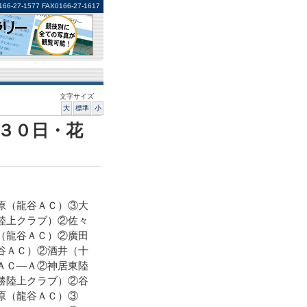
1577 FAX0166-27-1617
文字サイズ
大
標準
小
３０日・花
原（龍谷ＡＣ）③大
陸上クラブ）②佐々
（龍谷ＡＣ）②廣田
谷ＡＣ）②酒井（十
ＡＣ―Ａ②神居東陸
勝陸上クラブ）②谷
原（龍谷ＡＣ）③