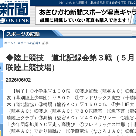
（株）北のまち新聞社 北海道旭川市８条通６丁目 TEL0166-27-
ホーム
スポーツの記録
記事
◆陸上競技 道北記録会第３戦（５月
咲陸上競技場）
話
2026/06/02
【男子】◇小学生▽１００㍍ ①藤原虹哉（龍谷ＡＣ）②梶
友（幕別陸上少年団）▽８００ ①フレドリックス虎空（十勝
究
木（道北陸協）③橋場（龍谷ＡＣ）▽１５００㍍ ①井上旺大
（龍谷ＡＣ）③藤原（龍谷ＡＣ）▽８０㍍障害 ①坂下蒼（龍
勝陸上クラブ）③髙橋（愛宕ＡＣ）▽４００㍍リレー ①龍谷
上少年団③旭川ＡＣ▽走り高跳び ①フレドリックス世那（十
（龍谷ＡＣ）▽走り幅跳び ①伊藤豪汰（なよろＪＡＣ）②梶