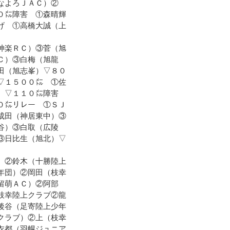
なよろＪＡＣ）②
０㍍障害 ①森晴輝
げ ①高橋大誠（上
神楽ＲＣ）③菅（旭
Ｃ）③白梅（旭龍
田（旭志峯）▽８０
▽１５００㍍ ①佐
Ｃ）▽１１０㍍障害
０㍍リレー ①ＳＪ
成田（神居東中）③
谷）③白取（広陵
③日比生（旭北）▽
）②鈴木（十勝陸上
年団）②岡田（枝幸
留萌ＡＣ）②阿部
枝幸陸上クラブ②龍
後谷（足寄陸上少年
クラブ）②上（枝幸
衣都（羽幌ジュニア