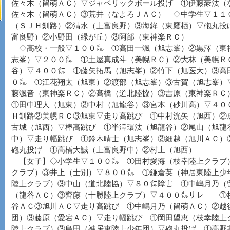
佐々木（留萌ＡＣ）▽ジャベリックボール投げ ①伊藤豪汰（
佐々木（留萌ＡＣ）③荒井（なよろＪＡＣ） ◇中学生▽１１
（ＳＪＨ釧路）②清水（上富良野）③海鉾（東鷹栖）▽砲丸投
富良野）②小野田（緑が丘）③阿部（東神楽ＲＣ）
◇高校・一般▽１００㍍ ①高田一颯（旭志峯）②黒澤（東
志峯）▽２００㍍ ①土屋真成斗（美幌ＲＣ）②大林（美幌Ｒ
谷）▽４００㍍ ①藤矢拓馬（旭志峯）②竹下（旭医大）③高
０㍍ ①江花翔太（旭東）②渡部（旭志峯）③古賀（旭志峯）
藤颯音（東神楽ＲＣ）②髙橋（道北陸協）③吉原（東神楽Ｒ
①田中理人（旭東）②中村（旭龍谷）③宮本（砂川高）▽４０
Ｈ釧路②美幌ＲＣ③旭東▽走り高跳び ①中村洸矢（旭西）②
古城（旭西）▽棒高跳び ①半澤環汰（旭龍谷）②尾山（旭龍
中）▽走り幅跳び ①鈴木晴士（旭志峯）②細越（旭川ＡＣ）
砲丸投げ ①高橋大誠（上富良野中）②村上（旭西）
【女子】◇小学生▽１００㍍ ①田村愛海（枝幸陸上クラブ
クラブ）③井上（士別）▽８００㍍ ①鎌倉英（神居東陸上少
陸上クラブ）③中山（道北陸協）▽８０㍍障害 ①中嶋月乃（
（龍谷ＡＣ）③齊藤（十勝陸上クラブ）▽４００㍍リレー ①
谷ＡＣ③旭川ＡＣ▽走り高跳び ①中嶋月乃（留萌ＡＣ）②越
団）③藤原（愛宕ＡＣ）▽走り幅跳び ①岡田望恵（枝幸陸上
陸上クラブ）③島田（神居東陸上少年団）▽砲丸投げ ①高野