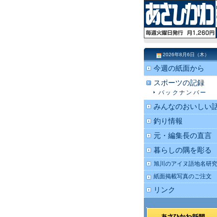
2026年8月6日（木）
今週の紙面から
スポーツの記録
バックナンバー
みんなのおいしい
釣り情報
元・編集長の直言
暮らしの隅を彫る
旭川のアイヌ語地名研
紙面掲載写真のご注文
リンク