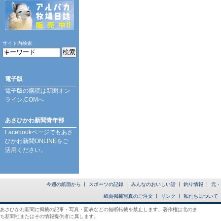
サイト内検索
電子版
電子版の購読は
新聞オン
ライン.COM
へ
あさひかわ新聞青年部
Facebookページ
でもあさ
ひかわ新聞ONLINEをご
活用ください。
今週の紙面から
スポーツの記録
みんなのおいしい話
釣り情報
元・
紙面掲載写真のご注文
リンク
私たちについて
あさひかわ新聞に掲載の記事・写真・図表などの無断転載を禁止します。著作権は北のま
ち新聞社またはその情報提供者に属します。