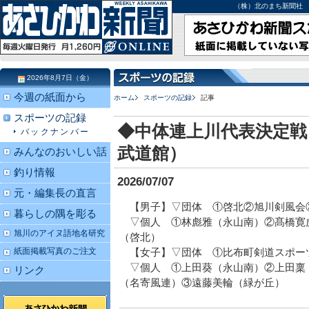
（株）北のまち新聞社 北海道
2026年8月7日（金）
今週の紙面から
ホーム
スポーツの記録
記事
スポーツの記録
◆中体連上川代表決定戦
バックナンバー
武道館）
みんなのおいしい話
釣り情報
2026/07/07
元・編集長の直言
【男子】▽団体 ①啓北②旭川剣風会
暮らしの隅を彫る
▽個人 ①林彪雅（永山南）②髙橋寛
旭川のアイヌ語地名研究
（啓北）
紙面掲載写真のご注文
【女子】▽団体 ①比布町剣道スポー
▽個人 ①上田葵（永山南）②上田稟
リンク
（名寄風連）③遠藤美輪（緑が丘）