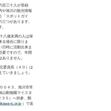
約百三十人が登録
内や旭川の観光情報
う「スポットガイ
の三つがあります。
す。
十八歳未満の人は保
来る場合に限りま
い日時に活動出来ま
必要ですので、年間
はありません。
元委員長（４０）は
えていきましょう」
００４３、旭川市常
旭山動物園マイスタ
２３５）へ持参、郵
awa-jc.or.jp
）で送