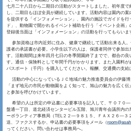
七月二十八日から二期目の活動がスタートしました。初年度で
し、二期目もほぼ全員が継続しています。活動内容は園内の案
を提供する「インフォメーション」、園内の施設でガイドを行
ド」、動物園で開かれるイベント補助を行う「イベント企画」
登録後当面は「インフォメーション」の活動を行ってもらいま
参加資格は市内近郊に住み、健康で継続して活動出来る人。
護者の承諾書が必要。小学生以下の人は、保護者同伴で参加出
す。活動期間は来年四月七日の冬季開園終了までで、都合の良
す。通信・保険料として年間千円がかかります。また入園料が
パスポート（千円）を購入してください。報酬、交通費の支給
活動の中心になっているＪＣ地域の魅力推進委員会の伊藤博
「まず地元の市民が動物園をよく知って、旭山の魅力を広く伝
と参加を呼びかけています。
希望の人は所定の申込書に必要事項を記入して、〒０７０―
盤通一丁目、道北経済センタービル五階、旭川青年会議所内の
ーボランティア事務局（TEL２２―９８１５、ＦＡＸ２６―３
送、ファクスするか、申込書の必要事項をメール（
room@asahik
ってください。問い合わせは事務局へ。