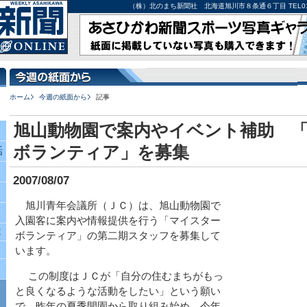
（株）北のまち新聞社 北海道旭川市８条通６丁目 TEL0166-27-
ホーム
今週の紙面から
記事
旭山動物園で案内やイベント補助 
ボランティア」を募集
話
2007/08/07
旭川青年会議所（ＪＣ）は、旭山動物園で
入園客に案内や情報提供を行う「マイスター
究
ボランティア」の第二期スタッフを募集して
います。
この制度はＪＣが「自分の住むまちがもっ
と良くなるような活動をしたい」という願い
で、昨年の夏季開園から取り組み始め、今年