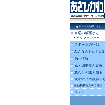
2026年8月6日（木）
今週の紙面から
バックナンバー
スポーツの記録
みんなのおいしい
釣り情報
元・編集長の直言
暮らしの隅を彫る
旭川のアイヌ語地名研
紙面掲載写真のご注文
リンク