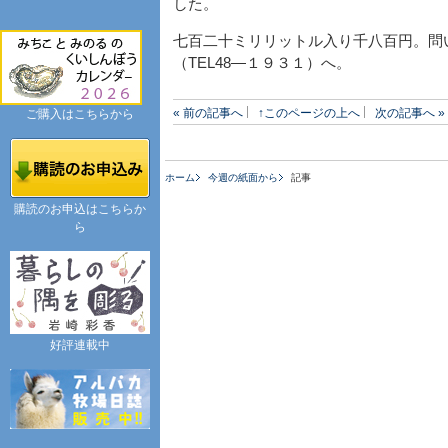
した。
七百二十ミリリットル入り千八百円。問
（TEL48―１９３１）へ。
« 前の記事へ
↑このページの上へ
次の記事へ »
ご購入はこちらから
ホーム
今週の紙面から
記事
購読のお申込はこちらか
ら
好評連載中