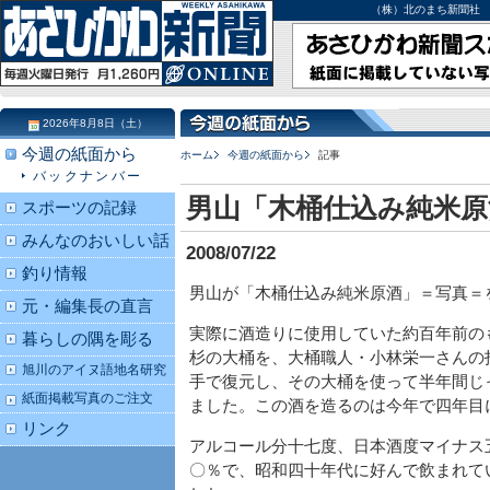
（株）北のまち新聞社 北海道
2026年8月8日（土）
今週の紙面から
ホーム
今週の紙面から
記事
バックナンバー
男山「木桶仕込み純米原
スポーツの記録
みんなのおいしい話
2008/07/22
釣り情報
男山が「木桶仕込み純米原酒」＝写真＝
元・編集長の直言
実際に酒造りに使用していた約百年前の
暮らしの隅を彫る
杉の大桶を、大桶職人・小林栄一さんの
旭川のアイヌ語地名研究
手で復元し、その大桶を使って半年間じ
紙面掲載写真のご注文
ました。この酒を造るのは今年で四年目
リンク
アルコール分十七度、日本酒度マイナス
〇％で、昭和四十年代に好んで飲まれて