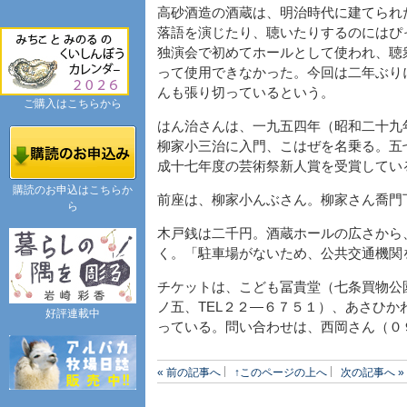
高砂酒造の酒蔵は、明治時代に建てられ
落語を演じたり、聴いたりするのにはぴ
独演会で初めてホールとして使われ、聴
って使用できなかった。今回は二年ぶり
んも張り切っているという。
ご購入はこちらから
はん治さんは、一九五四年（昭和二十九
柳家小三治に入門、こはぜを名乗る。五
成十七年度の芸術祭新人賞を受賞してい
購読のお申込はこちらか
前座は、柳家小んぶさん。柳家さん喬門
ら
木戸銭は二千円。酒蔵ホールの広さから
く。「駐車場がないため、公共交通機関
チケットは、こども冨貴堂（七条買物公
ノ五、TEL２２―６７５１）、あさひか
好評連載中
っている。問い合わせは、西岡さん（０
« 前の記事へ
↑このページの上へ
次の記事へ »