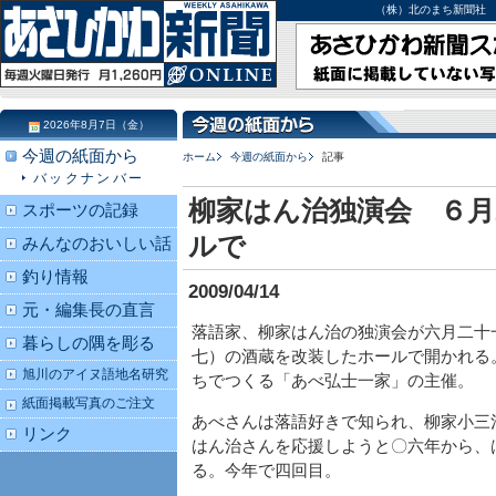
（株）北のまち新聞社 北海道
2026年8月7日（金）
今週の紙面から
ホーム
今週の紙面から
記事
バックナンバー
柳家はん治独演会 ６月
スポーツの記録
ルで
みんなのおいしい話
釣り情報
2009/04/14
元・編集長の直言
落語家、柳家はん治の独演会が六月二十
暮らしの隅を彫る
七）の酒蔵を改装したホールで開かれる
旭川のアイヌ語地名研究
ちでつくる「あべ弘士一家」の主催。
紙面掲載写真のご注文
あべさんは落語好きで知られ、柳家小三
リンク
はん治さんを応援しようと〇六年から、
る。今年で四回目。