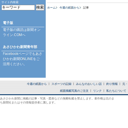
サイト内検索
ホーム
今週の紙面から
記事
電子版
電子版の購読は
新聞オン
ライン.COM
へ
あさひかわ新聞青年部
Facebookページ
でもあさ
ひかわ新聞ONLINEをご
活用ください。
今週の紙面から
スポーツの記録
みんなのおいしい話
釣り情報
元・
紙面掲載写真のご注文
リンク
私たちについて
あさひかわ新聞に掲載の記事・写真・図表などの無断転載を禁止します。著作権は北のま
ち新聞社またはその情報提供者に属します。