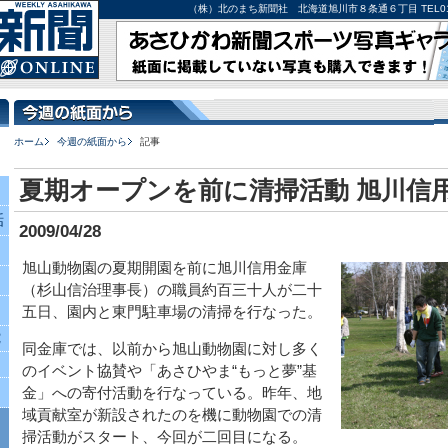
（株）北のまち新聞社 北海道旭川市８条通６丁目 TEL0166-27-
ホーム
今週の紙面から
記事
夏期オープンを前に清掃活動 旭川信
話
2009/04/28
旭山動物園の夏期開園を前に旭川信用金庫
（杉山信治理事長）の職員約百三十人が二十
五日、園内と東門駐車場の清掃を行なった。
究
同金庫では、以前から旭山動物園に対し多く
のイベント協賛や「あさひやま“もっと夢”基
金」への寄付活動を行なっている。昨年、地
域貢献室が新設されたのを機に動物園での清
掃活動がスタート、今回が二回目になる。