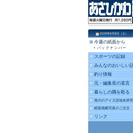
2026年8月8日（土）
今週の紙面から
バックナンバー
スポーツの記録
みんなのおいしい
釣り情報
元・編集長の直言
暮らしの隅を彫る
旭川のアイヌ語地名研
紙面掲載写真のご注文
リンク