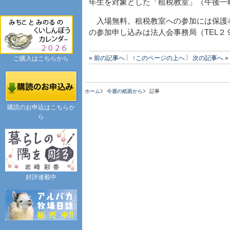
年生を対象とした「租税教室」（午後一
入場無料。租税教室への参加には保護
の参加申し込みは法人会事務局（TEL２
« 前の記事へ
↑このページの上へ
次の記事へ »
ご購入はこちらから
ホーム
今週の紙面から
記事
購読のお申込はこちらか
ら
好評連載中