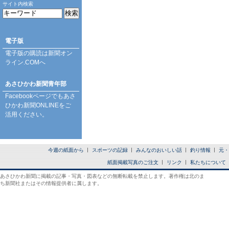
サイト内検索
電子版
電子版の購読は
新聞オン
ライン.COM
へ
あさひかわ新聞青年部
Facebookページ
でもあさ
ひかわ新聞ONLINEをご
活用ください。
今週の紙面から
スポーツの記録
みんなのおいしい話
釣り情報
元・
紙面掲載写真のご注文
リンク
私たちについて
あさひかわ新聞に掲載の記事・写真・図表などの無断転載を禁止します。著作権は北のま
ち新聞社またはその情報提供者に属します。