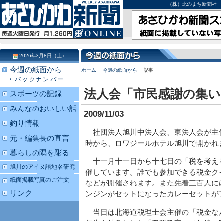
（株）北のまち新聞社 北海道
2026年8月8日（土）
今週の紙面から
ホーム
今週の紙面から
記事
バックナンバー
法人会「市民感謝の集い
スポーツの記録
みんなのおいしい話
2009/11/03
釣り情報
社団法人旭川中法人会、東法人会が主
元・編集長の直言
時から、ロワジールホテル旭川で開かれ
暮らしの隅を彫る
十一月十一日から十七日の「税を考え
旭川のアイヌ語地名研究
催しています。誰でも参加できる税金ク
紙面掲載写真のご注文
などが開催されます。また先着三百人に
リンク
ンジンがセットになったカレーセットが
当日は北海道税理士会主催の「税金な