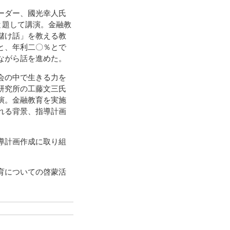
ーダー、國光幸人氏
と題して講演。金融教
儲け話」を教える教
と、年利二〇％とで
ながら話を進めた。
会の中で生きる力を
研究所の工藤文三氏
演。金融教育を実施
れる背景、指導計画
導計画作成に取り組
育についての啓蒙活