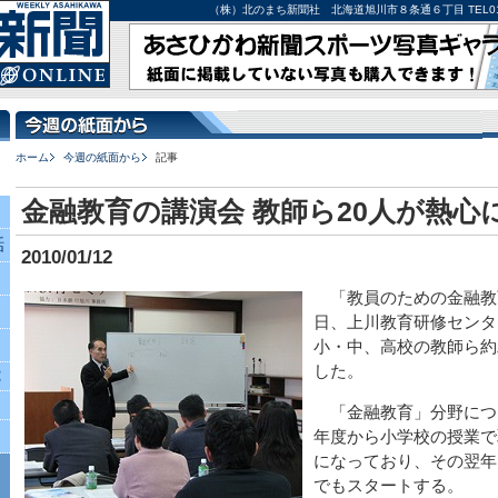
（株）北のまち新聞社 北海道旭川市８条通６丁目 TEL0166-27-
ホーム
今週の紙面から
記事
金融教育の講演会 教師ら20人が熱心
話
2010/01/12
「教員のための金融教
日、上川教育研修センタ
小・中、高校の教師ら約
した。
究
「金融教育」分野につ
年度から小学校の授業で
になっており、その翌年
でもスタートする。