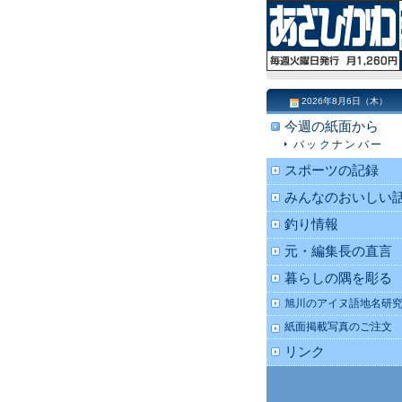
2026年8月6日（木）
今週の紙面から
バックナンバー
スポーツの記録
みんなのおいしい
釣り情報
元・編集長の直言
暮らしの隅を彫る
旭川のアイヌ語地名研
紙面掲載写真のご注文
リンク