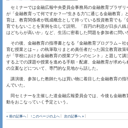
セミナーでは金融広報中央委員会事務局の金融教育プラザリ
が「金融教育って何ですか？―“生きる力”に通じる金融教育」
育は、教育関係者が既成概念として持っている投資教育でも「
育でもないことを実例を出して説明。「百円の利息が日歩八銭
はどちらが高いか」など、生活に密着した問題を参加者に問い
その後、金融教育の指導書となる『金融教育プログラム～社
育む授業とは～』の執筆取りまとめ責任者だった国立教育政策
が「学校における金融教育の授業プランのヒント」と題して講
する上での課題や授業を進める手順・配慮、金融教育が求めら
の立案などについて、専門的な見地から話した。
講演後、参加した教師たちは買い物に着目した金融教育の指
んでいた。
同セミナーを主催した道金融広報委員会では、今後も金融教
動をおこなっていく予定という。
« 前の記事へ
↑このページの上へ
次の記事へ »