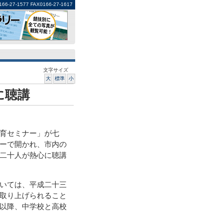
1577 FAX0166-27-1617
文字サイズ
大
標準
小
に聴講
育セミナー」が七
ーで開かれ、市内の
二十人が熱心に聴講
いては、平成二十三
取り上げられること
以降、中学校と高校