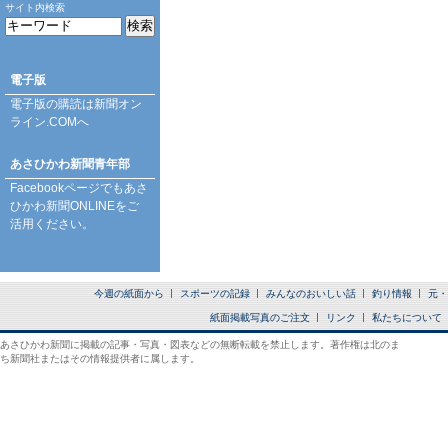
サイト内検索
電子版
電子版の購読は
新聞オン
ライン.COM
へ
あさひかわ新聞青年部
Facebookページ
でもあさ
ひかわ新聞ONLINEをご
活用ください。
今週の紙面から
スポーツの記録
みんなのおいしい話
釣り情報
元・
紙面掲載写真のご注文
リンク
私たちについて
あさひかわ新聞に掲載の記事・写真・図表などの無断転載を禁止します。著作権は北のま
ち新聞社またはその情報提供者に属します。