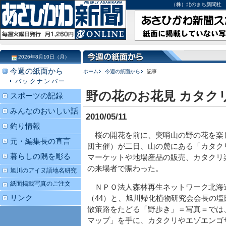
（株）北のまち新聞社 北海道
2026年8月10日（月）
今週の紙面から
ホーム
今週の紙面から
記事
バックナンバー
野の花のお花見 カタク
スポーツの記録
みんなのおいしい話
2010/05/11
釣り情報
桜の開花を前に、突哨山の野の花を楽
元・編集長の直言
団主催）が二日、山の麓にある「カタク
暮らしの隅を彫る
マーケットや地場産品の販売、カタクリ
の来場者で賑わった。
旭川のアイヌ語地名研究
紙面掲載写真のご注文
ＮＰＯ法人森林再生ネットワーク北海道
リンク
（44）と、旭川帰化植物研究会会長の塩
散策路をたどる「野歩き」＝写真＝では
マップ」を手に、カタクリやエゾエンゴ