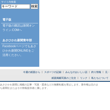
サイト内検索
電子版
電子版の購読は
新聞オン
ライン.COM
へ
あさひかわ新聞青年部
Facebookページ
でもあさ
ひかわ新聞ONLINEをご
活用ください。
今週の紙面から
スポーツの記録
みんなのおいしい話
釣り情報
元・
紙面掲載写真のご注文
リンク
私たちについて
あさひかわ新聞に掲載の記事・写真・図表などの無断転載を禁止します。著作権は北のま
ち新聞社またはその情報提供者に属します。