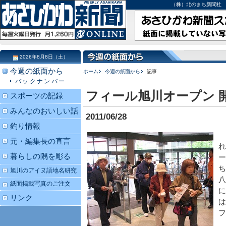
（株）北のまち新聞社 北海道
2026年8月8日（土）
今週の紙面から
ホーム
今週の紙面から
記事
バックナンバー
フィール旭川オープン 
スポーツの記録
みんなのおいしい話
2011/06/28
釣り情報
元・編集長の直言
れ
暮らしの隅を彫る
ー
ち
旭川のアイヌ語地名研究
八
紙面掲載写真のご注文
に
リンク
は
フ