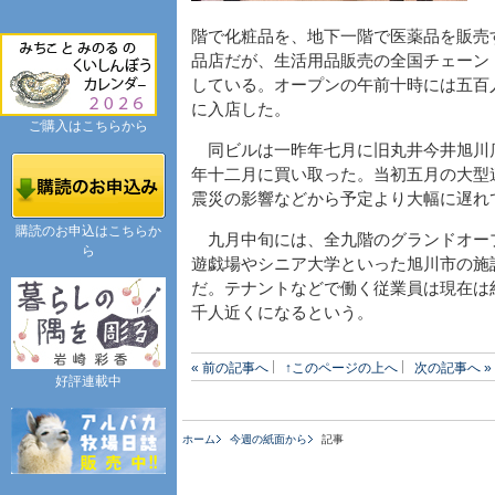
階で化粧品を、地下一階で医薬品を販売
品店だが、生活用品販売の全国チェーン
している。オープンの午前十時には五百
に入店した。
ご購入はこちらから
同ビルは一昨年七月に旧丸井今井旭川
年十二月に買い取った。当初五月の大型
震災の影響などから予定より大幅に遅れ
購読のお申込はこちらか
九月中旬には、全九階のグランドオー
ら
遊戯場やシニア大学といった旭川市の施
だ。テナントなどで働く従業員は現在は
千人近くになるという。
« 前の記事へ
↑このページの上へ
次の記事へ »
好評連載中
ホーム
今週の紙面から
記事